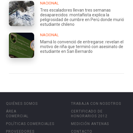
NACIONAL
Tres escaladores llevan tres semanas
desaparecidos: montañista explica la
peligrosidad de cumbre en Perú donde murió
estudiante chileno
NACIONAL
Mamá lo convenció de entregarse: revelan el
motivo de riña que terminó con asesinato de
estudiante en San Bernardo
QUIÉNES SOMOS
TRABAJA CON NOSOTROS
ÁREA
CERTIFICADO DE
COMERCIAL
HONORARIOS 2012
POLÍTICAS COMERCIALES
MEDICIÓN ANTENAS
PROVEEDORES
CONTACTO