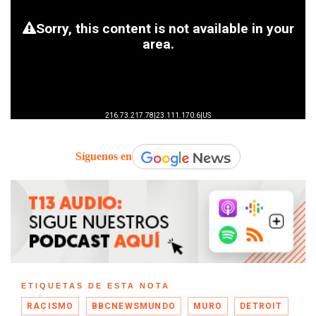
Síguenos en
ETIQUETAS DE ESTA NOTA
RACISMO
BBCNEWSMUNDO
MURO
DETROIT