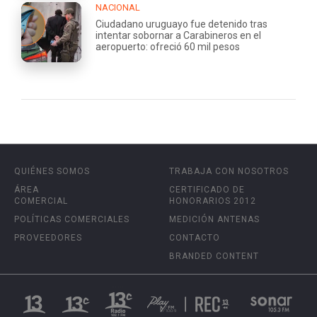
NACIONAL
Ciudadano uruguayo fue detenido tras
intentar sobornar a Carabineros en el
aeropuerto: ofreció 60 mil pesos
QUIÉNES SOMOS
TRABAJA CON NOSOTROS
ÁREA
CERTIFICADO DE
COMERCIAL
HONORARIOS 2012
POLÍTICAS COMERCIALES
MEDICIÓN ANTENAS
PROVEEDORES
CONTACTO
BRANDED CONTENT