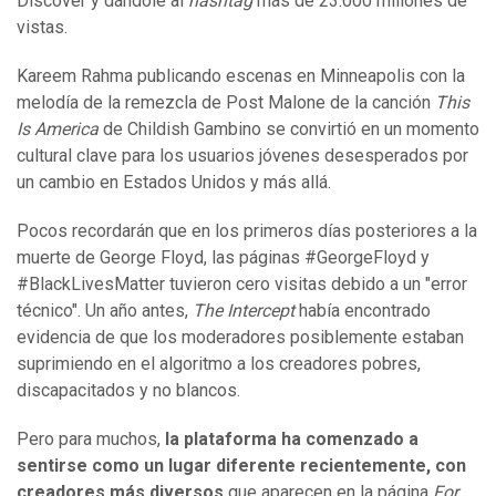
Discover y dándole al
hashtag
más de 23.000 millones de
vistas.
Kareem Rahma publicando escenas en Minneapolis con la
melodía de la remezcla de Post Malone de la canción
This
Is America
de Childish Gambino se convirtió en un momento
cultural clave para los usuarios jóvenes desesperados por
un cambio en Estados Unidos y más allá.
Pocos recordarán que en los primeros días posteriores a la
muerte de George Floyd, las páginas #GeorgeFloyd y
#BlackLivesMatter tuvieron cero visitas debido a un "error
técnico". Un año antes,
The Intercept
había encontrado
evidencia de que los moderadores posiblemente estaban
suprimiendo en el algoritmo a los creadores pobres,
discapacitados y no blancos.
Pero para muchos,
la plataforma ha comenzado a
sentirse como un lugar diferente recientemente, con
creadores más diversos
que aparecen en la página
For