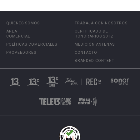
QUIÉNES SOMOS
TRABAJA CON NOSOTROS
ÁREA
CERTIFICADO DE
COMERCIAL
HONORARIOS 2012
POLÍTICAS COMERCIALES
MEDICIÓN ANTENAS
PROVEEDORES
CONTACTO
BRANDED CONTENT