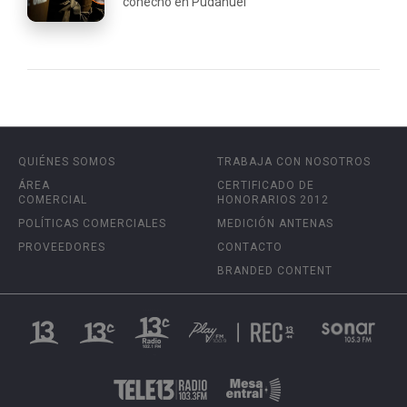
cohecho en Pudahuel
QUIÉNES SOMOS
TRABAJA CON NOSOTROS
ÁREA
CERTIFICADO DE
COMERCIAL
HONORARIOS 2012
POLÍTICAS COMERCIALES
MEDICIÓN ANTENAS
PROVEEDORES
CONTACTO
BRANDED CONTENT