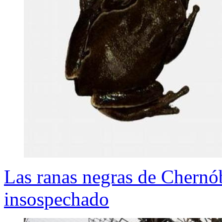
Las ranas negras de Chernób
insospechado