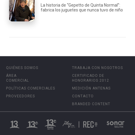
La historia de “Gepetto de Quinta Normal”:
fabrica los juguetes que nunca tuvo de niño
QUIÉNES SOMOS
TRABAJA CON NOSOTROS
ÁREA
CERTIFICADO DE
COMERCIAL
HONORARIOS 2012
POLÍTICAS COMERCIALES
MEDICIÓN ANTENAS
PROVEEDORES
CONTACTO
BRANDED CONTENT