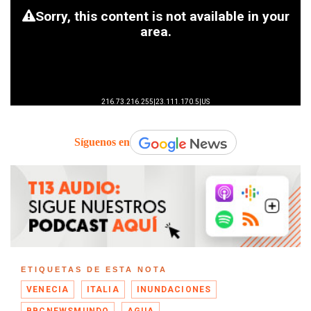
Síguenos en
ETIQUETAS DE ESTA NOTA
VENECIA
ITALIA
INUNDACIONES
BBCNEWSMUNDO
AGUA