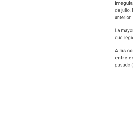
irregul
de julio
anterior.
La mayor
que regi
A las c
entre e
pasado (+