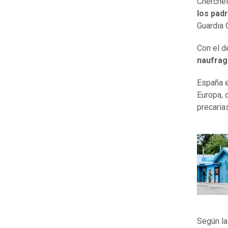
Cherchel
los padr
Guardia C
Con el de
naufrag
España e
Europa, 
precaria
Según las