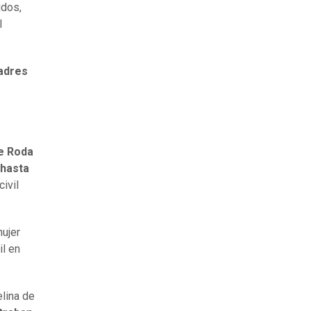
idos,
l
padres
de Roda
 hasta
civil
mujer
il en
elina de