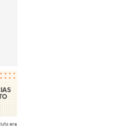
aluña
era