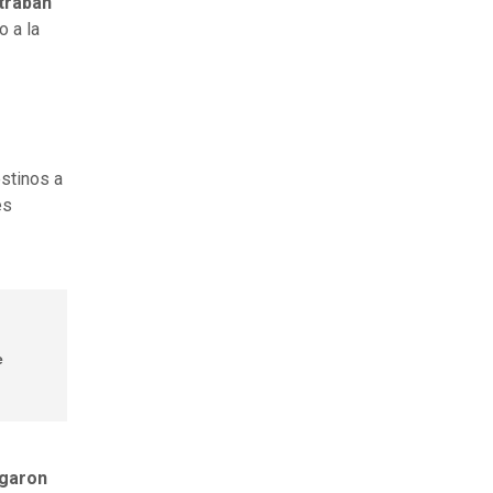
traban
o a la
stinos a
es
e
egaron