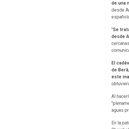
de una 
desde Ar
española
"
Se trat
desde Ar
cercanas 
comunic
El cadáv
de Berà
este ma
obtuvier
Al hacer
"plename
aguas pr
En la pa