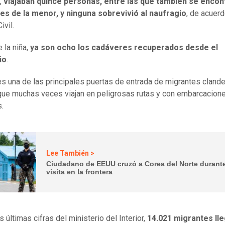
,
viajaban quince personas, entre las que también se encon
es de la menor, y ninguna sobrevivió al naufragio
, de acuerd
ivil.
 la niña,
ya son ocho los cadáveres recuperados desde el
io
.
s una de las principales puertas de entrada de migrantes clande
que muchas veces viajan en peligrosas rutas y con embarcacion
s.
Lee También >
Ciudadano de EEUU cruzó a Corea del Norte durant
visita en la frontera
 últimas cifras del ministerio del Interior,
14.021 migrantes ll