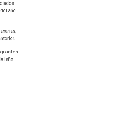
ediados
 del año
anarias,
terior.
igrantes
del año