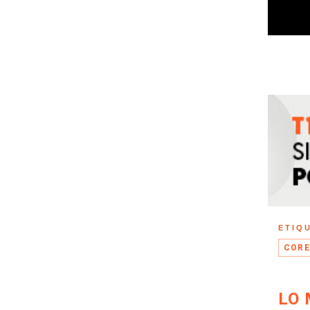
ETIQ
CORE
LO 