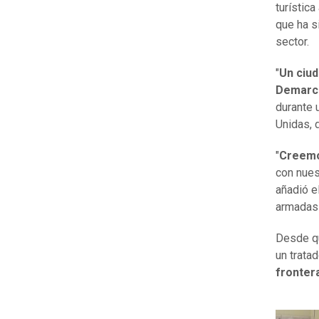
turística
que ha s
sector.
"
Un ciud
Demarca
durante 
Unidas, 
"
Creemo
con nues
añadió e
armadas
Desde qu
un trata
frontera