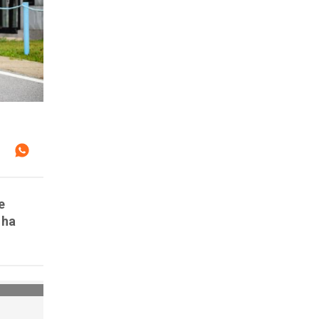
e
 ha