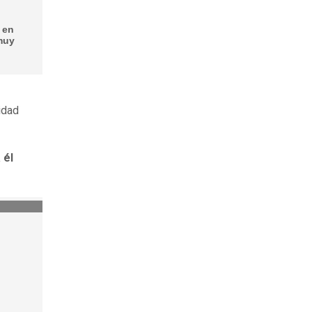
é en
muy
idad
 él