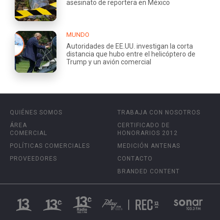
asesinato de reportera en México
MUNDO
Autoridades de EE.UU. investigan la corta
distancia que hubo entre el helicóptero de
Trump y un avión comercial
QUIÉNES SOMOS
TRABAJA CON NOSOTROS
ÁREA
CERTIFICADO DE
COMERCIAL
HONORARIOS 2012
POLÍTICAS COMERCIALES
MEDICIÓN ANTENAS
PROVEEDORES
CONTACTO
BRANDED CONTENT