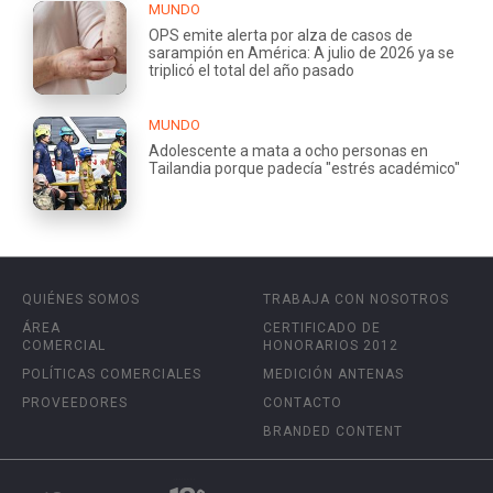
MUNDO
OPS emite alerta por alza de casos de
sarampión en América: A julio de 2026 ya se
triplicó el total del año pasado
MUNDO
Adolescente a mata a ocho personas en
Tailandia porque padecía "estrés académico"
QUIÉNES SOMOS
TRABAJA CON NOSOTROS
ÁREA
CERTIFICADO DE
COMERCIAL
HONORARIOS 2012
POLÍTICAS COMERCIALES
MEDICIÓN ANTENAS
PROVEEDORES
CONTACTO
BRANDED CONTENT