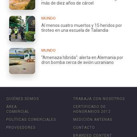
más de diez años de cárcel
MUNDO
Al menos cuatro muertos y 15 heridos por
tiroteo en una escuela de Tailandia
MUNDO
"Amenaza híbrida": alerta en Alemania por
dron bomba cerca de avión ucraniano
QUIÉNES SOMOS
TRABAJA CON NOSOTROS
ÁREA
CERTIFICADO DE
COMERCIAL
HONORARIOS 2012
POLÍTICAS COMERCIALES
MEDICIÓN ANTENAS
PROVEEDORES
CONTACTO
BRANDED CONTENT