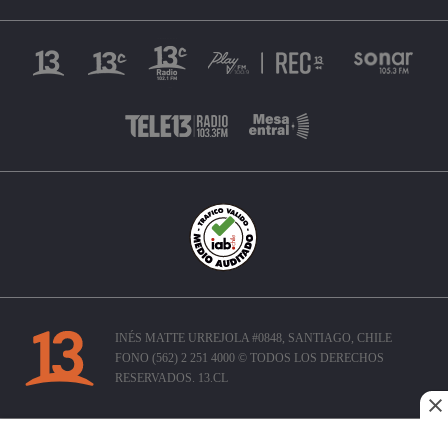
INÉS MATTE URREJOLA #0848, SANTIAGO, CHILE
FONO (562) 2 251 4000 © TODOS LOS DERECHOS
RESERVADOS. 13.CL