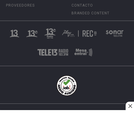
PROVEEDORES
CONTACTO
BRANDED CONTENT
INÉS MATTE URREJOLA #0848, SANTIAGO, CHILE
FONO (562) 2 251 4000 © TODOS LOS DERECHOS
RESERVADOS. 13.CL