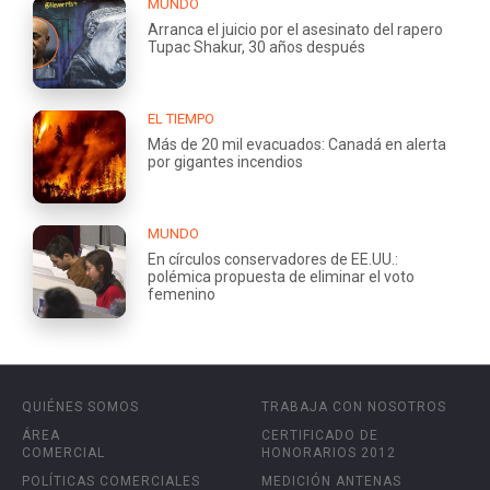
MUNDO
Arranca el juicio por el asesinato del rapero
Tupac Shakur, 30 años después
EL TIEMPO
Más de 20 mil evacuados: Canadá en alerta
por gigantes incendios
MUNDO
En círculos conservadores de EE.UU.:
polémica propuesta de eliminar el voto
femenino
QUIÉNES SOMOS
TRABAJA CON NOSOTROS
ÁREA
CERTIFICADO DE
COMERCIAL
HONORARIOS 2012
POLÍTICAS COMERCIALES
MEDICIÓN ANTENAS