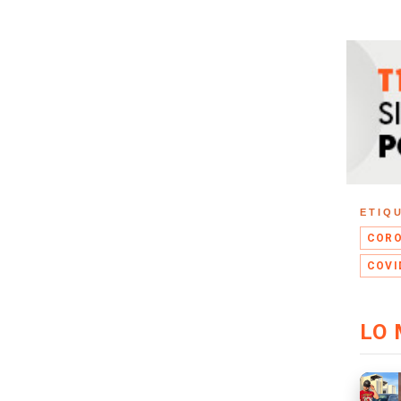
ETIQ
CORO
COVI
LO 