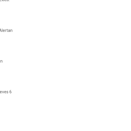
Alertan
en
ueves 6