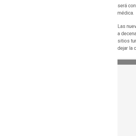
será con
médica.
Las nuev
a decena
sitios t
dejar la