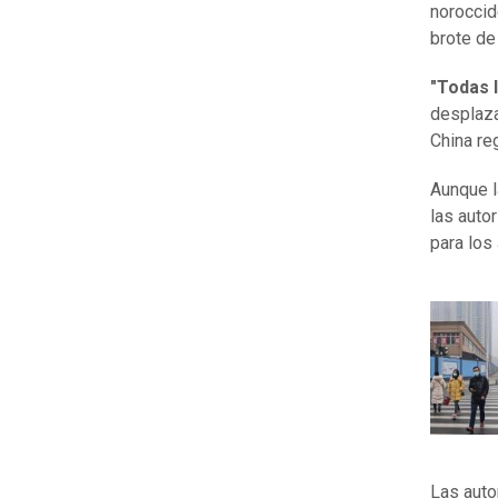
noroccid
brote de
"Todas 
desplaza
China re
Aunque l
las auto
para los
Las auto