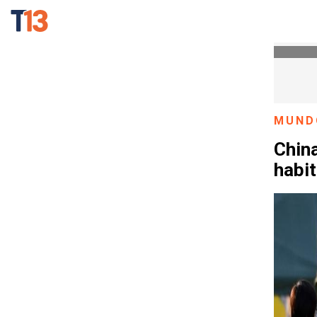
MUND
China
habi