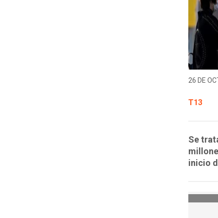
26 DE OC
T13
Se trat
millone
inicio 