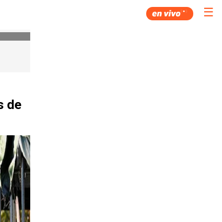
☰
s de