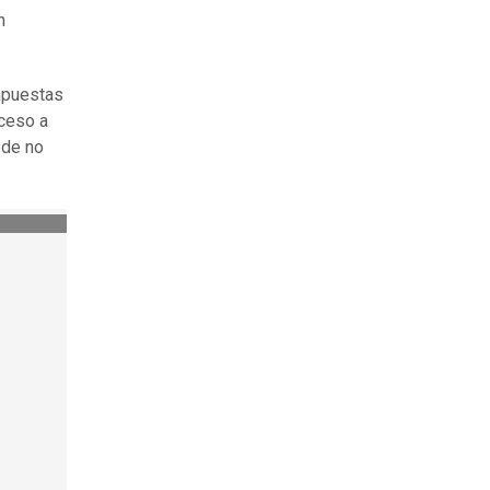
n
mpuestas
cceso a
 de no