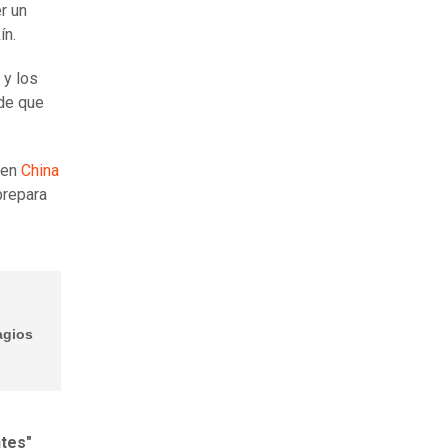
r un
ín.
y los
 de que
 en
China
prepara
agios
ntes"