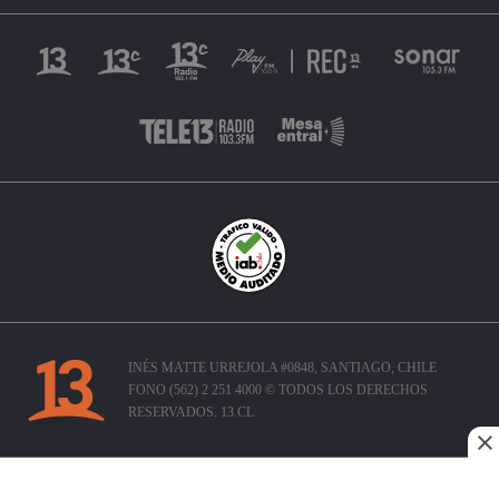
INÉS MATTE URREJOLA #0848, SANTIAGO, CHILE
FONO (562) 2 251 4000 © TODOS LOS DERECHOS
RESERVADOS. 13.CL