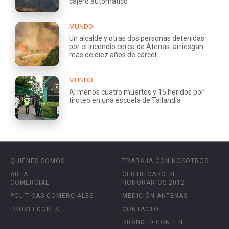
cajero automático
MUNDO
Un alcalde y otras dos personas detenidas
por el incendio cerca de Atenas: arriesgan
más de diez años de cárcel
MUNDO
Al menos cuatro muertos y 15 heridos por
tiroteo en una escuela de Tailandia
QUIÉNES SOMOS
TRABAJA CON NOSOTROS
ÁREA
CERTIFICADO DE
COMERCIAL
HONORARIOS 2012
POLÍTICAS COMERCIALES
MEDICIÓN ANTENAS
PROVEEDORES
CONTACTO
BRANDED CONTENT