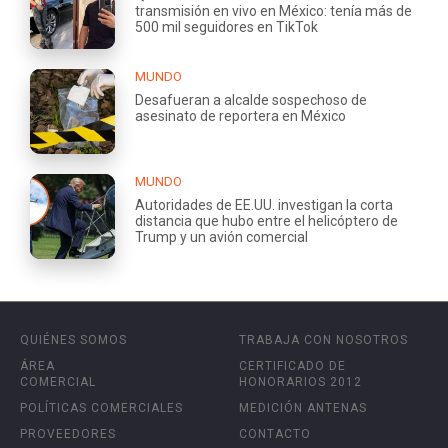
transmisión en vivo en México: tenía más de
500 mil seguidores en TikTok
MUNDO
Desafueran a alcalde sospechoso de
asesinato de reportera en México
MUNDO
Autoridades de EE.UU. investigan la corta
distancia que hubo entre el helicóptero de
Trump y un avión comercial
QUIÉNES SOMOS
TRABAJA CON NOSOTROS
ÁREA
CERTIFICADO DE
COMERCIAL
HONORARIOS 2012
POLÍTICAS COMERCIALES
MEDICIÓN ANTENAS
PROVEEDORES
CONTACTO