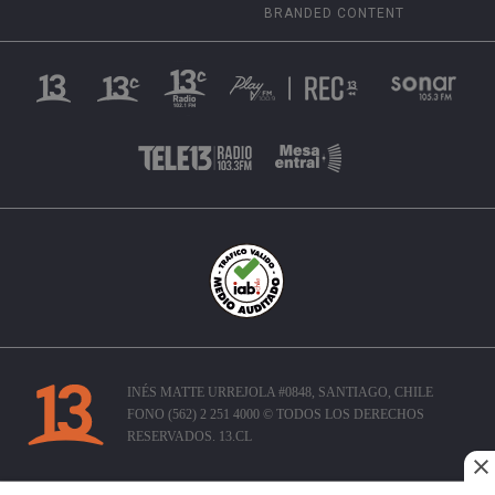
BRANDED CONTENT
INÉS MATTE URREJOLA #0848, SANTIAGO, CHILE
FONO (562) 2 251 4000 © TODOS LOS DERECHOS
RESERVADOS. 13.CL