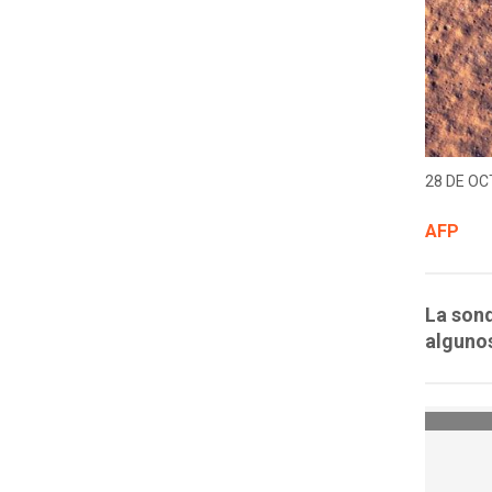
28 DE OC
AFP
La sond
alguno