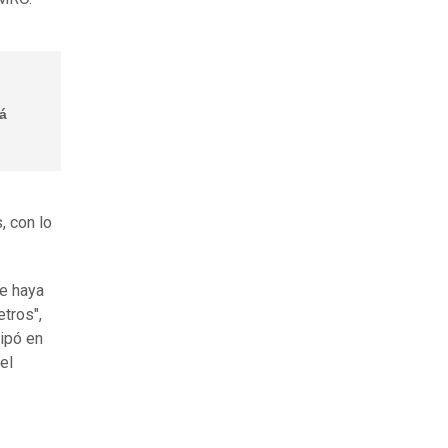
rá
, con lo
ue haya
tros",
cipó en
el