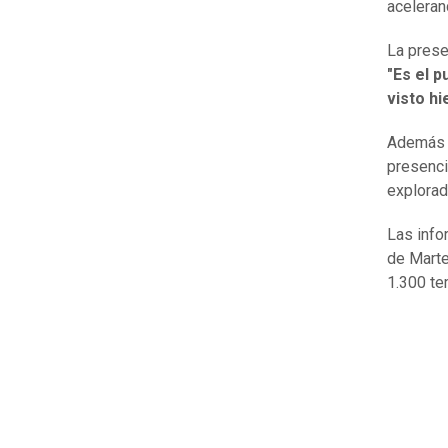
aceleran
La prese
"Es el 
visto hi
Además e
presenci
explorad
Las info
de Marte
1.300 te