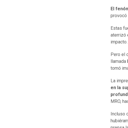
El fenó
provocó 
Estas fu
aterrizó
impacto.
Pero el 
llamada
tomó imá
La impr
en la s
profund
MRO, hac
Incluso 
hubiéram
prensa I