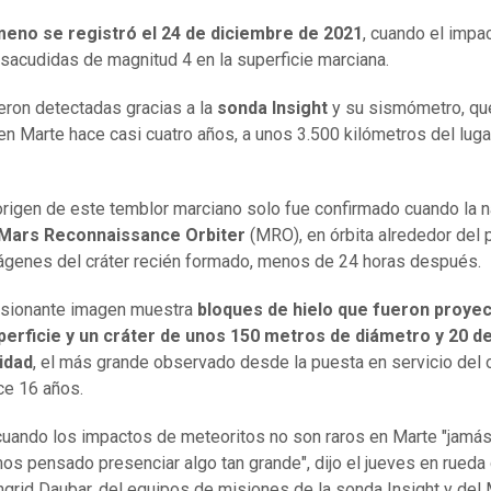
meno se registró el 24 de diciembre de 2021
, cuando el impa
sacudidas de magnitud 4 en la superficie marciana.
eron detectadas gracias a la
sonda Insight
y su sismómetro, qu
 en Marte hace casi cuatro años, a unos 3.500 kilómetros del luga
origen de este temblor marciano solo fue confirmado cuando la 
Mars Reconnaissance Orbiter
(MRO), en órbita alrededor del p
genes del cráter recién formado, menos de 24 horas después.
esionante imagen muestra
bloques de hielo que fueron proye
uperficie y un cráter de unos 150 metros de diámetro y 20 d
idad
, el más grande observado desde la puesta en servicio del 
e 16 años.
cuando los impactos de meteoritos no son raros en Marte "jamá
os pensado presenciar algo tan grande", dijo el jueves en rueda
ngrid Daubar, del equipos de misiones de la sonda Insight y del