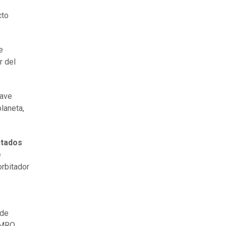
cto
e
r del
nave
laneta,
ctados
e
orbitador
s
 de
 MRO.