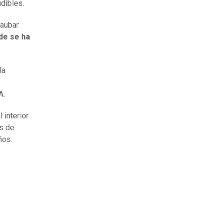
dibles.
aubar.
de se ha
la
A.
 interior
ás de
ños.