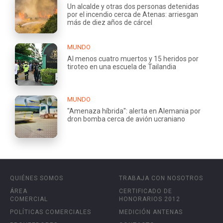
Un alcalde y otras dos personas detenidas
por el incendio cerca de Atenas: arriesgan
más de diez años de cárcel
MUNDO
Al menos cuatro muertos y 15 heridos por
tiroteo en una escuela de Tailandia
MUNDO
"Amenaza híbrida": alerta en Alemania por
dron bomba cerca de avión ucraniano
QUIÉNES SOMOS
TRABAJA CON NOSOTROS
ÁREA
CERTIFICADO DE
COMERCIAL
HONORARIOS 2012
POLÍTICAS COMERCIALES
MEDICIÓN ANTENAS