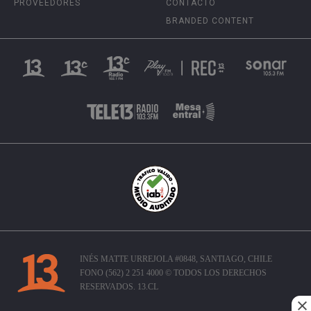
PROVEEDORES
CONTACTO
BRANDED CONTENT
INÉS MATTE URREJOLA #0848, SANTIAGO, CHILE
FONO (562) 2 251 4000 © TODOS LOS DERECHOS
RESERVADOS. 13.CL