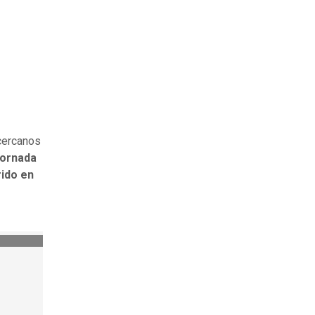
 cercanos
jornada
rido en