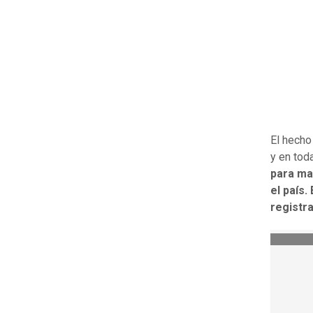
El hecho
y en tod
para ma
el país.
registr