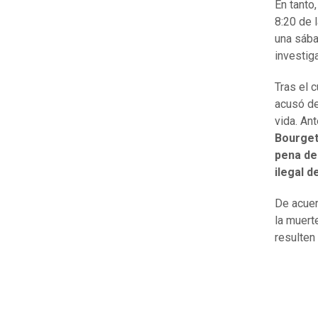
En tanto
8:20 de 
una sába
investig
Tras el c
acusó de
vida. Ant
Bourget
pena de
ilegal d
De acuer
la muert
resulten