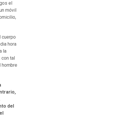
igos el
un móvil
micilio,
l cuerpo
dia hora
a la
 con tal
el hombre
a
ntrario,
,
nto del
el