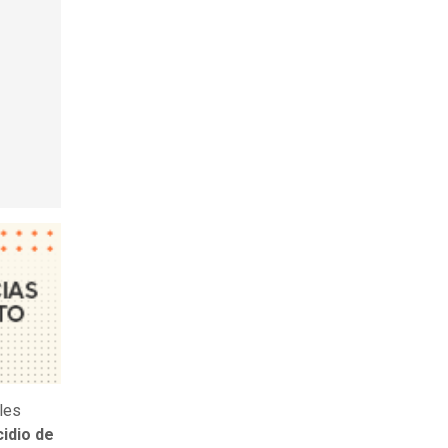
les
idio de