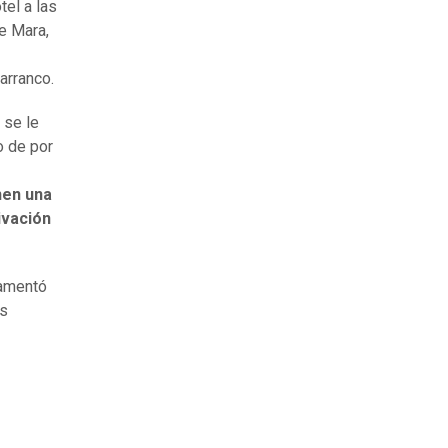
el a las
de Mara,
arranco.
 se le
o de por
nen una
ivación
lamentó
es