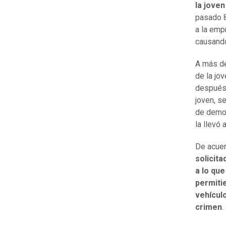
la joven
pasado 8
a la emp
causando
A más de
de la jo
después 
joven, s
de demos
la llevó 
De acuer
solicita
a lo qu
permiti
vehículo
crimen
.