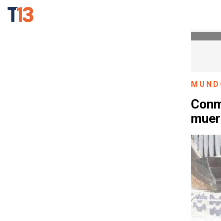
MUND
Conm
muer