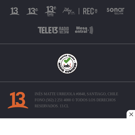
INÉS MATTE URREJOLA #0848, SANTIAGO, CHILE
FONO (562) 2 251 4000 © TODOS LOS DERECHOS
RESERVADOS. 13.CL