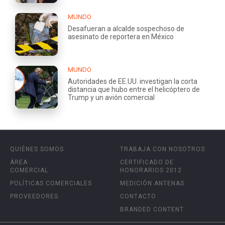
MUNDO
Desafueran a alcalde sospechoso de
asesinato de reportera en México
MUNDO
Autoridades de EE.UU. investigan la corta
distancia que hubo entre el helicóptero de
Trump y un avión comercial
QUIÉNES SOMOS
TRABAJA CON NOSOTROS
ÁREA
CERTIFICADO DE
COMERCIAL
HONORARIOS 2012
POLÍTICAS COMERCIALES
MEDICIÓN ANTENAS
PROVEEDORES
CONTACTO
BRANDED CONTENT