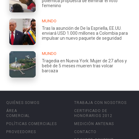
polémica propuesta de eliminar el voto
femenino
MUNDO
Tras la asunción de De la Espriella, EE.UU.
enviará USD 1.000 millones a Colombia para
impulsar un nuevo paquete de seguridad
MUNDO
Tragedia en Nueva York: Mujer de 27 años y
bebé de 5 meses mueren tras volcar
barcaza
QUIÉNES SOMOS
TRABAJA CON NOSOTROS
ÁREA
CERTIFICADO DE
COMERCIAL
HONORARIOS 2012
POLÍTICAS COMERCIALES
MEDICIÓN ANTENAS
PROVEEDORES
CONTACTO