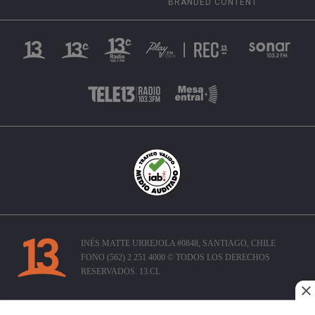
BRANDED CONTENT
INÉS MATTE URREJOLA #0848, SANTIAGO, CHILE
FONO (562) 2 251 4000 © TODOS LOS DERECHOS
RESERVADOS. 13.CL