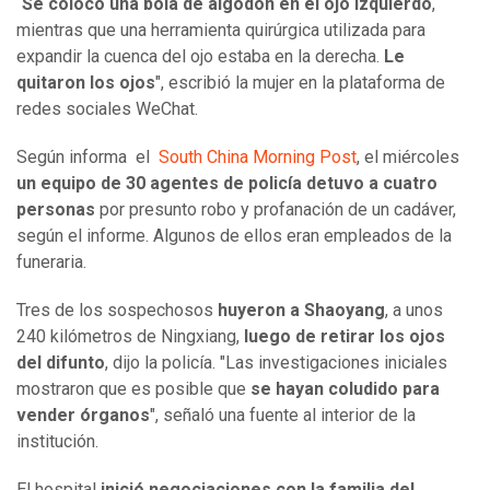
“
Se colocó una bola de algodón en el ojo izquierdo
,
mientras que una herramienta quirúrgica utilizada para
expandir la cuenca del ojo estaba en la derecha.
Le
quitaron los ojos
", escribió la mujer en la plataforma de
redes sociales WeChat.
Según informa el
South China Morning Post
, el miércoles
un equipo de 30 agentes de policía detuvo a cuatro
personas
por presunto robo y profanación de un cadáver,
según el informe. Algunos de ellos eran empleados de la
funeraria.
Tres de los sospechosos
huyeron a Shaoyang
, a unos
240 kilómetros de Ningxiang,
luego de retirar los ojos
del difunto
, dijo la policía. "Las investigaciones iniciales
mostraron que es posible que
se hayan coludido para
vender órganos
", señaló una fuente al interior de la
institución.
El hospital
inició negociaciones con la familia del