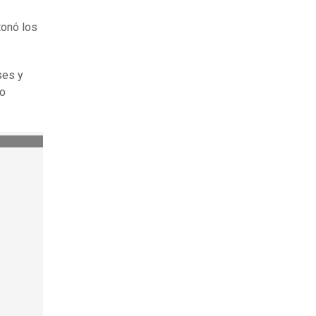
tonó los
ses y
mo