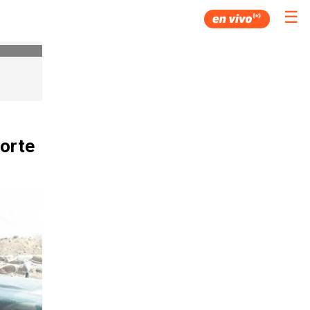
☰
norte