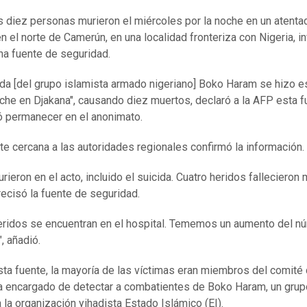
 diez personas murieron el miércoles por la noche en un atenta
en el norte de Camerún, en una localidad fronteriza con Nigeria, i
na fuente de seguridad.
ida [del grupo islamista armado nigeriano] Boko Haram se hizo es
oche en Djakana", causando diez muertos, declaró a la AFP esta f
ó permanecer en el anonimato.
te cercana a las autoridades regionales confirmó la información.
rieron en el acto, incluido el suicida. Cuatro heridos fallecieron
precisó la fuente de seguridad.
eridos se encuentran en el hospital. Tememos un aumento del n
, añadió.
ta fuente, la mayoría de las víctimas eran miembros del comité
ia encargado de detectar a combatientes de Boko Haram, un grup
a la organización yihadista Estado Islámico (EI).