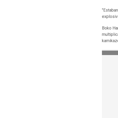
"Estaban
explosiv
Boko Har
multipli
kamikaze