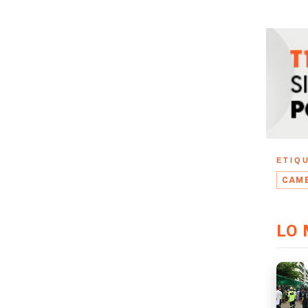
ETIQ
CAM
LO 