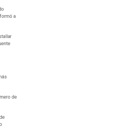
do
nformó a
tallar
uente
 más
úmero de
 de
o