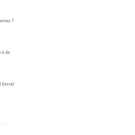
iernes 7
s 6 de
l Servel