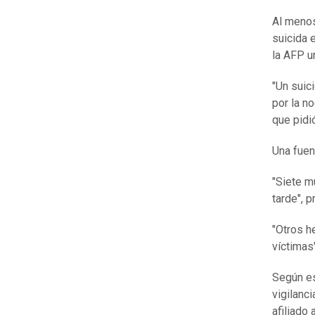
Al menos
suicida 
la AFP u
"Un suic
por la n
que pidi
Una fuen
"Siete mu
tarde", 
"Otros h
víctimas"
Según es
vigilanc
afiliado 