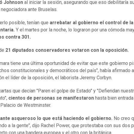
ó Johnson
al iniciar la sesión, asegurando que eso debilitaría s
 negociadora ante Bruselas.
erlo posible, tenían que
arrebatar al gobierno el control de l
ntaria.
Y el martes por la noche,
lo lograron
por una cómoda may
os contra 301.
 de
21 diputados conservadores votaron con la oposición.
mara tiene una última oportunidad de evitar que este gobierno p
chos constitucionales y democráticos del país", había afirmado 
ón el líder de la oposición, el laborista Jeremy Corbyn.
artas que decían "Paren el golpe de Estado" y "Defiendan nuest
to",
cientos de personas se manifestaron
hasta bien entrada
l Palacio de Westminster.
tante asqueroso lo que está haciendo el gobierno.
No creo q
do a la gente", dijo Rachel Power, que protestaba con sus dos p
erto con una bandera europea y el otro con la británica.