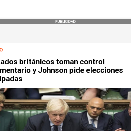
PUBLICIDAD
O
tados británicos toman control
amentario y Johnson pide elecciones
cipadas