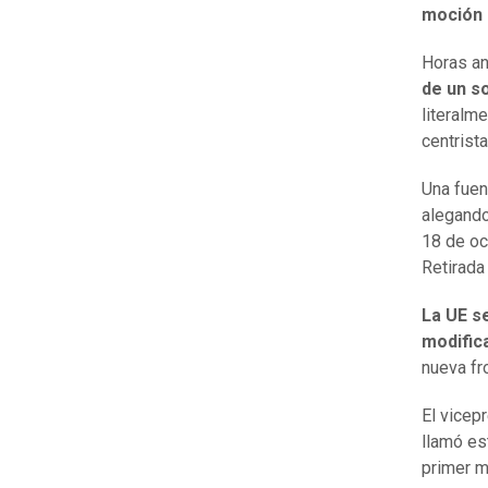
moción 
Horas an
de un s
literalm
centrist
Una fuen
alegando
18 de oc
Retirada
La UE s
modific
nueva fr
El vicep
llamó es
primer mi