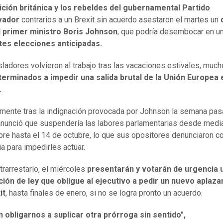
ición británica y los rebeldes del gubernamental Partido
vador
contrarios a un Brexit sin acuerdo asestaron el martes un
l primer ministro Boris Johnson
, que podría desembocar en u
tes elecciones anticipadas.
sladores volvieron al trabajo tras las vacaciones estivales, muc
terminados a impedir una salida brutal de la Unión Europea 
.
mente tras la indignación provocada por Johnson la semana pa
nunció que suspendería las labores parlamentarias desde med
re hasta el 14 de octubre, lo que sus opositores denunciaron 
ia para impedirles actuar.
trarrestarlo, el miércoles
presentarán y votarán de urgencia 
ción de ley que obligue al ejecutivo a pedir un nuevo aplaz
it
, hasta finales de enero, si no se logra pronto un acuerdo.
 obligarnos a suplicar otra prórroga sin sentido",