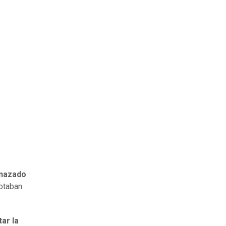
enazado
otaban
ar la