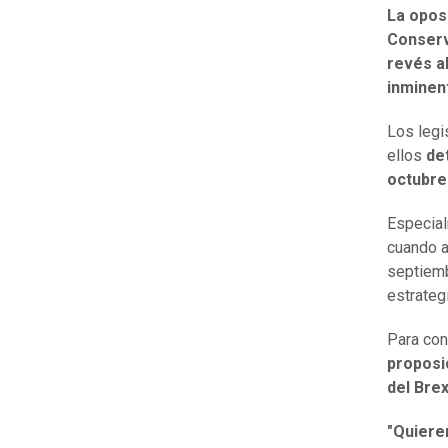
La opos
Conser
revés a
inminen
Los legi
ellos
de
octubre
Especial
cuando a
septiemb
estrateg
Para con
proposi
del Brex
"Quieren