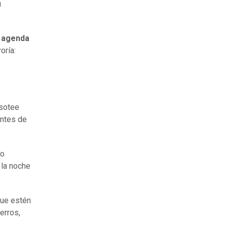
u
a agenda
oría:
isotee
antes de
ro
 la noche
ue estén
erros,