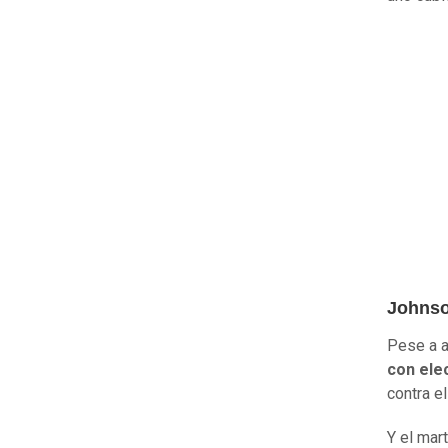
Johnso
Pese a a
con ele
contra e
Y el mart