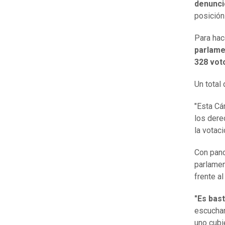
denunci
posición
Para hac
parlame
328 vot
Un total
"Esta Cá
los dere
la votaci
Con panc
parlamen
frente a
"Es bas
escuchan
uno cubi