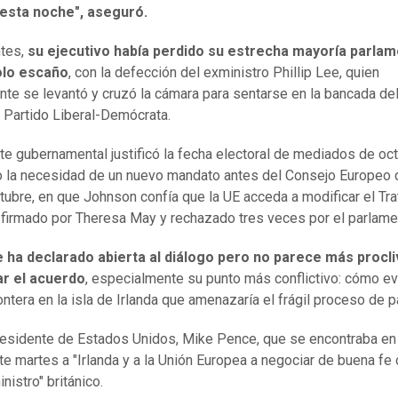
esta noche", aseguró.
tes,
su ejecutivo había perdido su estrecha mayoría parlam
olo escaño
, con la defección del exministro Phillip Lee, quien
ente se levantó y cruzó la cámara para sentarse en la bancada de
a Partido Liberal-Demócrata.
te gubernamental justificó la fecha electoral de mediados de oc
 la necesidad de un nuevo mandato antes del Consejo Europeo 
tubre, en que Johnson confía que la UE acceda a modificar el Tr
 firmado por Theresa May y rechazado tres veces por el parlame
e ha declarado abierta al diálogo pero no parece más procli
ar el acuerdo
, especialmente su punto más conflictivo: cómo ev
ontera en la isla de Irlanda que amenazaría el frágil proceso de p
residente de Estados Unidos, Mike Pence, que se encontraba en 
te martes a "Irlanda y a la Unión Europea a negociar de buena fe 
nistro" británico.