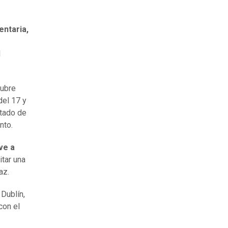
entaria,
l
tubre
del 17 y
atado de
nto.
ve a
itar una
az.
Dublín,
con el