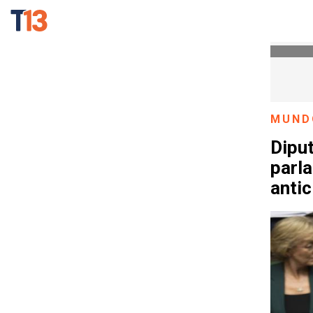
MUND
Dipu
parl
anti