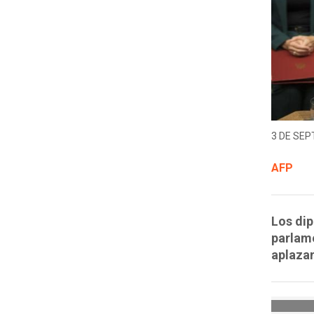
3 DE SEP
AFP
Los dip
parlame
aplazam