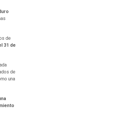
duro
nas
hos de
el 31 de
sada
iados de
como una
una
amiento