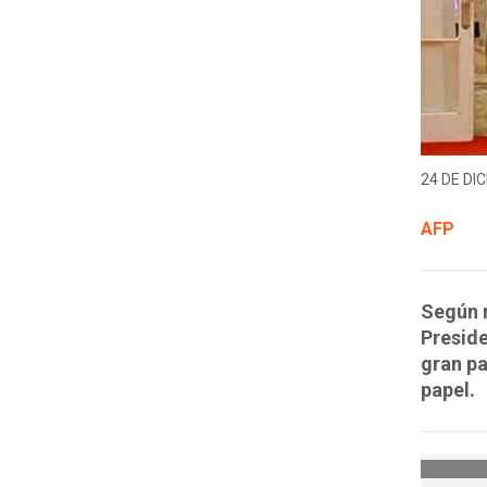
24 DE DIC
AFP
Según r
Preside
gran pa
papel.