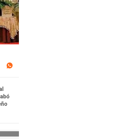
al
rabó
eño