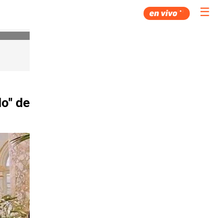
☰
o" de