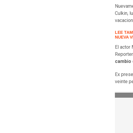
Nuevamen
Culkin, 
vacacion
LEE TAM
NUEVA V
El actor
Reporte
cambio 
Ex prese
veinte p