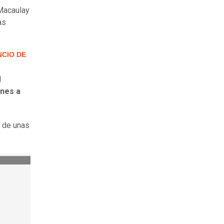
 Macaulay
as
NCIO DE
d
ones a
s de unas