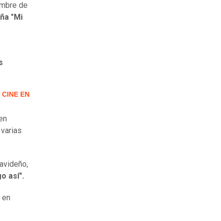
ombre de
eña "Mi
s
 CINE EN
en
 varias
navideño,
o así".
 en