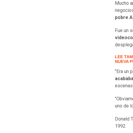
Mucho an
negocios
pobre An
Fue un s
videoco
desplega
LEE TAM
NUEVA P
"Era un 
acababa
escenas 
"Obviame
uno de l
Donald T
1992.