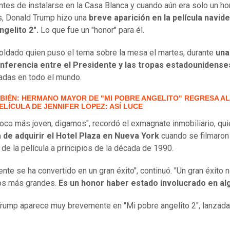
tes de instalarse en la Casa Blanca y cuando aún era solo un h
, Donald Trump hizo una
breve aparición en la película navid
gelito 2".
Lo que fue un "honor" para él.
oldado quien puso el tema sobre la mesa el martes, durante
una
nferencia entre el Presidente y las tropas estadounidense
das en todo el mundo.
BIÉN: HERMANO MAYOR DE "MI POBRE ANGELITO" REGRESA AL
ELÍCULA DE JENNIFER LOPEZ: ASÍ LUCE
poco más joven, digamos", recordó el exmagnate inmobiliario, qui
 de adquirir el Hotel Plaza en Nueva York
cuando se filmaron
de la película a principios de la década de 1990.
nte se ha convertido en un gran éxito", continuó. "Un gran éxito 
os más grandes.
Es un honor haber estado involucrado en alg
rump aparece muy brevemente en "Mi pobre angelito 2", lanzada