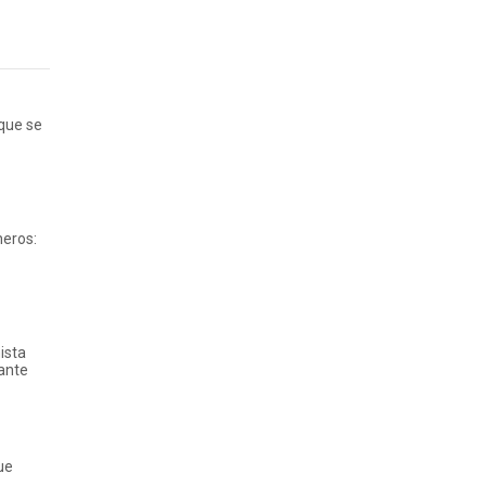
 que se
neros:
ista
iante
ue