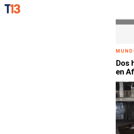
MUND
Dos h
en A