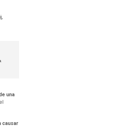
j,
a
 de una
el
n causar