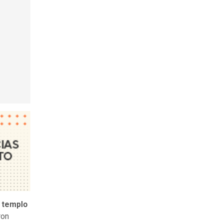
 templo
ron