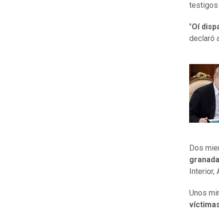
testigos 
"
Oí disp
declaró 
Dos miem
granada
Interior,
Unos mi
víctima