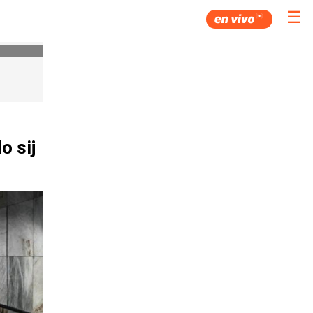
☰
o sij