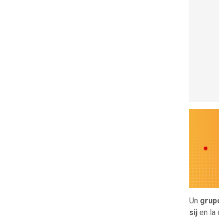
Un
grup
sij
en la 