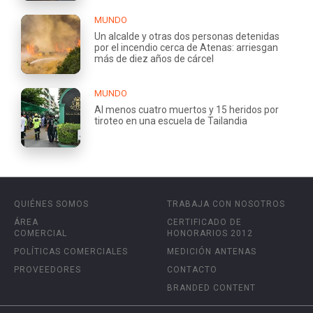
MUNDO
Un alcalde y otras dos personas detenidas
por el incendio cerca de Atenas: arriesgan
más de diez años de cárcel
MUNDO
Al menos cuatro muertos y 15 heridos por
tiroteo en una escuela de Tailandia
QUIÉNES SOMOS
TRABAJA CON NOSOTROS
ÁREA
CERTIFICADO DE
COMERCIAL
HONORARIOS 2012
POLÍTICAS COMERCIALES
MEDICIÓN ANTENAS
PROVEEDORES
CONTACTO
BRANDED CONTENT