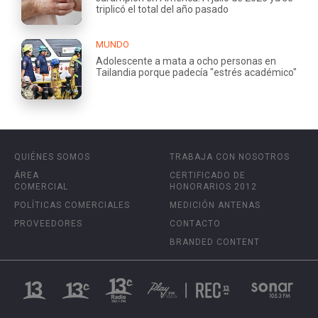
triplicó el total del año pasado
MUNDO
Adolescente a mata a ocho personas en
Tailandia porque padecía "estrés académico"
QUIÉNES SOMOS
TRABAJA CON NOSOTROS
ÁREA
CERTIFICADO DE
COMERCIAL
HONORARIOS 2012
POLÍTICAS COMERCIALES
MEDICIÓN ANTENAS
PROVEEDORES
CONTACTO
BRANDED CONTENT