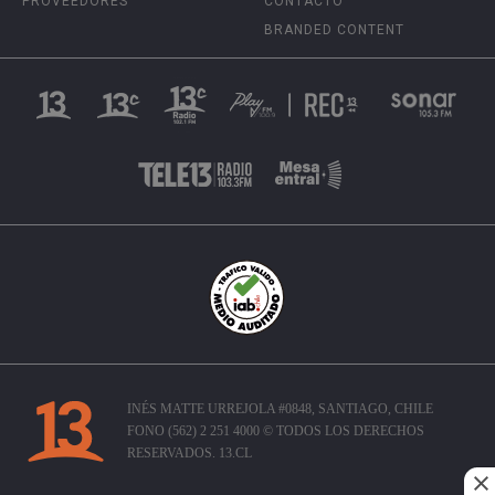
PROVEEDORES
CONTACTO
BRANDED CONTENT
INÉS MATTE URREJOLA #0848, SANTIAGO, CHILE
FONO (562) 2 251 4000 © TODOS LOS DERECHOS
RESERVADOS. 13.CL