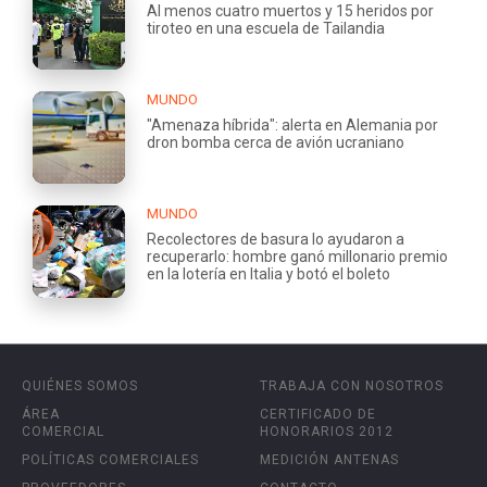
Al menos cuatro muertos y 15 heridos por
tiroteo en una escuela de Tailandia
MUNDO
"Amenaza híbrida": alerta en Alemania por
dron bomba cerca de avión ucraniano
MUNDO
Recolectores de basura lo ayudaron a
recuperarlo: hombre ganó millonario premio
en la lotería en Italia y botó el boleto
QUIÉNES SOMOS
TRABAJA CON NOSOTROS
ÁREA
CERTIFICADO DE
COMERCIAL
HONORARIOS 2012
POLÍTICAS COMERCIALES
MEDICIÓN ANTENAS