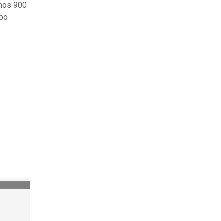
nos 900
upo