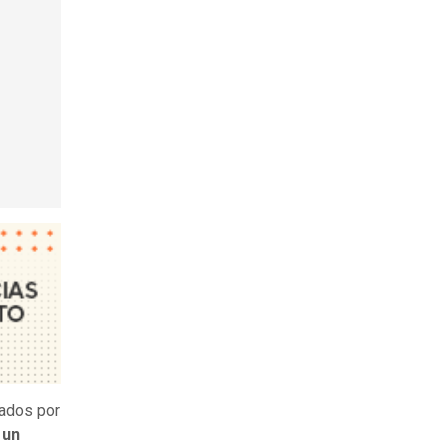
sados por
un