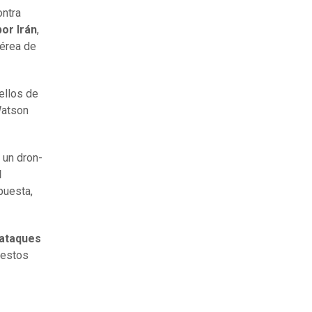
ontra
por Irán
,
aérea de
 ellos de
Watson
 un dron-
d
puesta,
 ataques
 estos