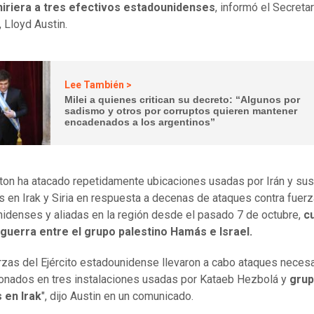
hiriera a tres efectivos estadounidenses
, informó el Secreta
 Lloyd Austin.
Lee También >
Milei a quienes critican su decreto: “Algunos por
sadismo y otros por corruptos quieren mantener
encadenados a los argentinos”
on ha atacado repetidamente ubicaciones usadas por Irán y sus
s en Irak y Siria en respuesta a decenas de ataques contra fuer
idenses y aliadas en la región desde el pasado 7 de octubre,
c
a guerra entre el grupo palestino Hamás e Israel.
rzas del Ejército estadounidense llevaron a cabo ataques necesa
onados en tres instalaciones usadas por Kataeb Hezbolá y
grup
s en Irak
", dijo Austin en un comunicado.