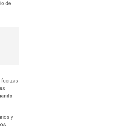
rio de
 fuerzas
zas
uando
rios y
os