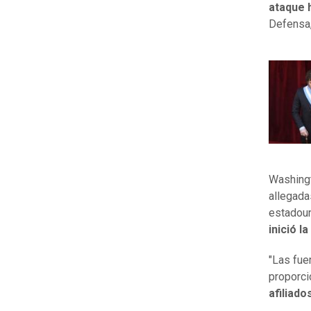
ataque 
Defensa,
Washingt
allegada
estadoun
inició l
"Las fue
proporci
afiliado