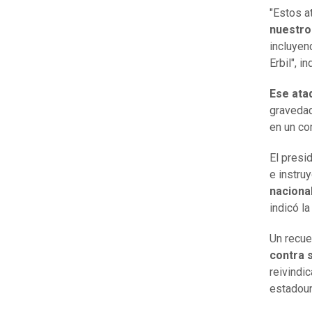
"Estos a
nuestro 
incluyen
Erbil", i
Ese ataq
gravedad
en un c
El presi
e instru
naciona
indicó la
Un recue
contra 
reivindi
estadoun