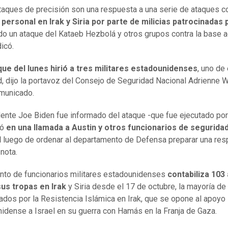
taques de precisión son una respuesta a una serie de ataques c
personal en Irak y Siria por parte de milicias patrocinadas 
do un ataque del Kataeb Hezbolá y otros grupos contra la base 
ndicó.
ue del lunes hirió a tres militares estadounidenses
, uno de
, dijo la portavoz del Consejo de Seguridad Nacional Adrienne 
omunicado.
dente Joe Biden fue informado del ataque -que fue ejecutado por
yó
en una llamada a Austin y otros funcionarios de segurida
l
luego de ordenar al departamento de Defensa preparar una res
 nota.
nto de funcionarios militares estadounidenses
contabiliza 103
sus tropas en Irak
y Siria desde el 17 de octubre, la mayoría de
cados por la Resistencia Islámica en Irak, que se opone al apoyo
idense a Israel en su guerra con Hamás en la Franja de Gaza.