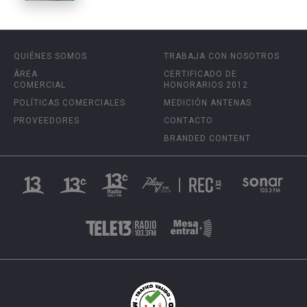
QUIÉNES SOMOS
TRABAJA CON NOSOTROS
ÁREA
CERTIFICADO DE
COMERCIAL
HONORARIOS 2012
POLÍTICAS COMERCIALES
MEDICIÓN ANTENAS
PROVEEDORES
CONTACTO
BRANDED CONTENT