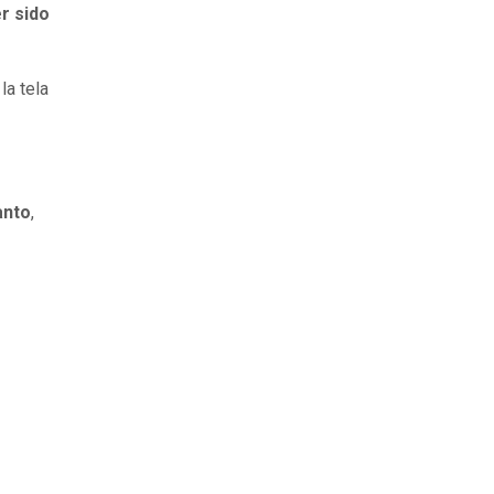
r sido
la tela
anto
,