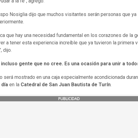
udar a la fe", agregó.
ispo Nosiglia dijo que muchos visitantes serán personas que ya 
teriormente.
ica que hay una necesidad fundamental en los corazones de la g
ver a tener esta experiencia increíble que ya tuvieron la primera 
, dijo.
 incluso gente que no cree. Es una ocasión para unir a todo
io será mostrado en una caja especialmente acondicionada dura
 día
en la
Catedral de San Juan Bautista de Turín
.
PUBLICIDAD