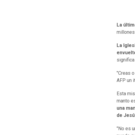
La últi
millones
La Igles
envuelt
significa
"Creas o
AFP un i
Esta mis
manto es
una man
de Jesú
"No es u