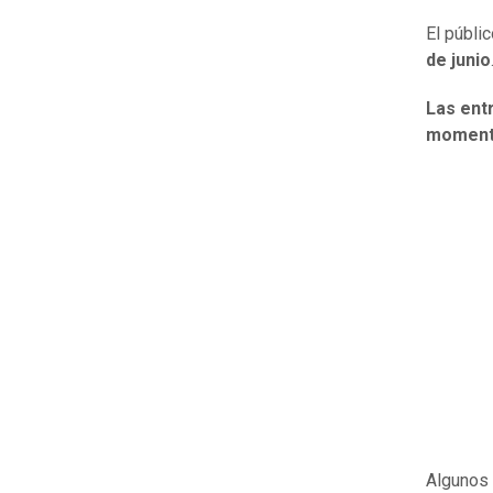
El públi
de junio
Las ent
momento
Algunos 