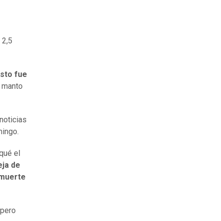
 2,5
isto fue
l manto
noticias
mingo.
qué el
eja de
 muerte
 pero