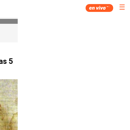
☰
as 5