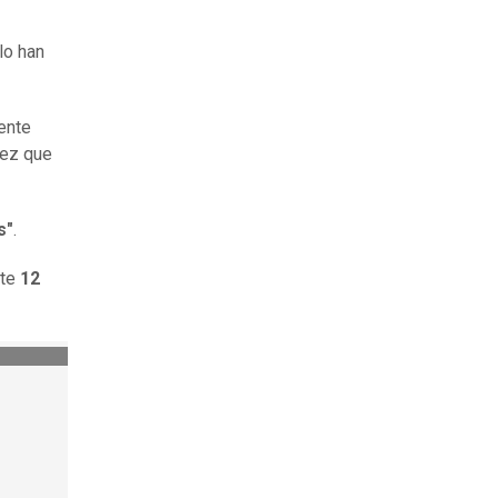
lo han
ente
vez que
s"
.
nte
12