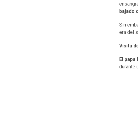
ensangr
bajado d
Sin emba
era del 
Visita d
El papa
durante u