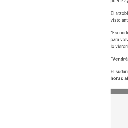
puede ay
El arzob
visto an
"Eso ind
para vol
lo vieron"
"Vendrá
El sudar
horas al