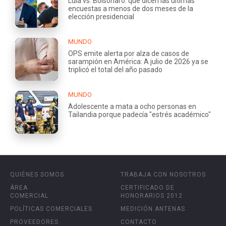
Lula vs. Bolsonaro: qué dicen las últimas
encuestas a menos de dos meses de la
elección presidencial
MUNDO
OPS emite alerta por alza de casos de
sarampión en América: A julio de 2026 ya se
triplicó el total del año pasado
MUNDO
Adolescente a mata a ocho personas en
Tailandia porque padecía "estrés académico"
QUIÉNES SOMOS
TRABAJA CON NOSOTROS
ÁREA
CERTIFICADO DE
COMERCIAL
HONORARIOS 2012
POLÍTICAS COMERCIALES
MEDICIÓN ANTENAS
PROVEEDORES
CONTACTO