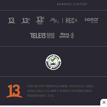
BRANDED CONTENT
INÉS MATTE URREJOLA #0848, SANTIAGO, CHILE
FONO (562) 2 251 4000 © TODOS LOS DERECHOS
RESERVADOS. 13.CL