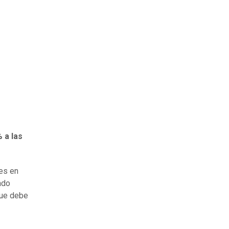
 a las
es en
ado
que debe