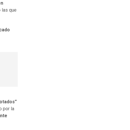
en
 las que
rcado
otados”
o por la
ente