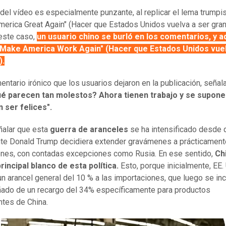
e del vídeo es especialmente punzante, al replicar el lema trumpis
erica Great Again" (Hacer que Estados Unidos vuelva a ser gran
este caso,
un usuario chino se burló en los comentarios, y a
"Make America Work Again" (Hacer que Estados Unidos vue
).
entario irónico que los usuarios dejaron en la publicación, señal
ué parecen tan molestos? Ahora tienen trabajo y se supone
 ser felices".
alar que esta
guerra de aranceles
se ha intensificado desde 
te Donald Trump decidiera extender gravámenes a prácticament
ones, con contadas excepciones como Rusia. En ese sentido,
Ch
principal blanco de esta política.
Esto, porque inicialmente, EE.
n arancel general del 10 % a las importaciones, que luego se in
do de un recargo del 34% específicamente para productos
tes de China.