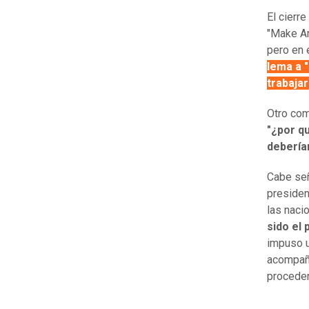
El cierr
"Make Am
pero en 
lema a 
trabajar
Otro com
"¿por q
deberían
Cabe señ
presiden
las naci
sido el 
impuso u
acompaña
proceden