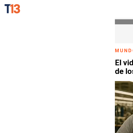
MUND
El vi
de l