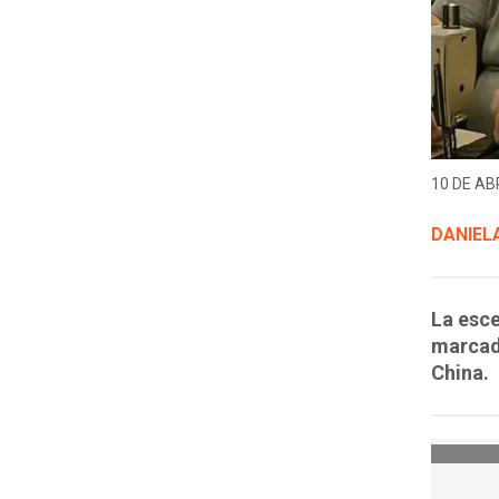
10 DE ABR
DANIELA
La esce
marcado
China.