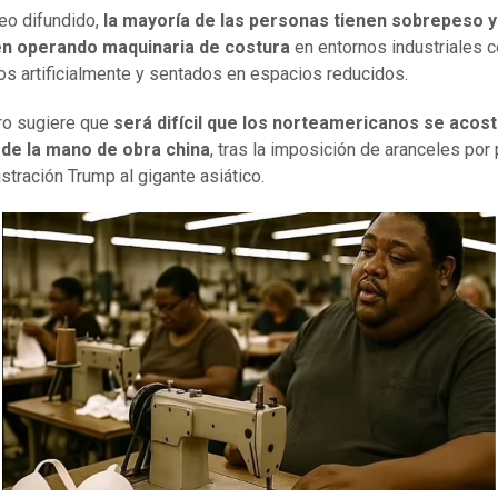
deo difundido,
la mayoría de las personas tienen sobrepeso y
n operando maquinaria de costura
en entornos industriales c
os artificialmente y sentados en espacios reducidos.
tro sugiere que
será difícil que los norteamericanos se aco
 de
la mano de obra china
, tras la imposición de aranceles por
istración Trump al gigante asiático.