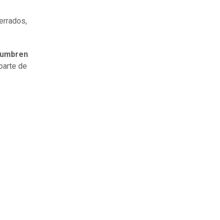
errados,
stumbren
 parte de