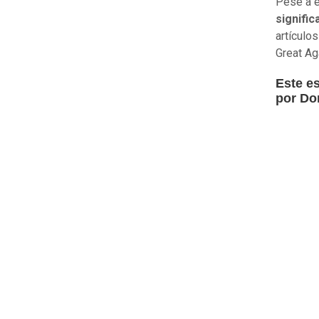
Pese a e
signific
artículo
Great Ag
Este es
por Do