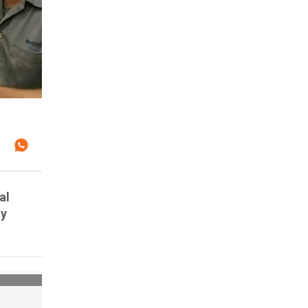
al
 y