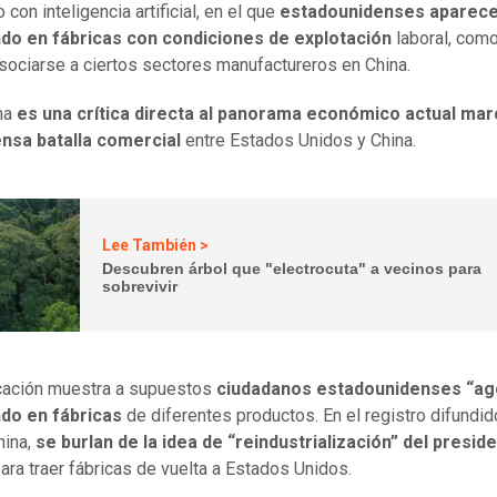
con inteligencia artificial, en el que
estadounidenses aparec
ndo en fábricas con condiciones de explotación
laboral, como
sociarse a ciertos sectores manufactureros en China.
na
es una crítica directa al panorama económico actual ma
ensa batalla comercial
entre Estados Unidos y China.
Lee También >
Descubren árbol que "electrocuta" a vecinos para
sobrevivir
cación muestra a supuestos
ciudadanos estadounidenses “ag
ndo en fábricas
de diferentes productos. En el registro difundid
hina,
se burlan de la idea de “reindustrialización” del presid
ara traer fábricas de vuelta a Estados Unidos.