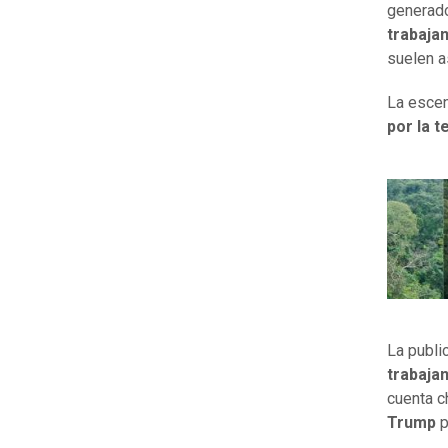
generado 
trabaja
suelen a
La esce
por la t
La publi
trabaja
cuenta c
Trump
p