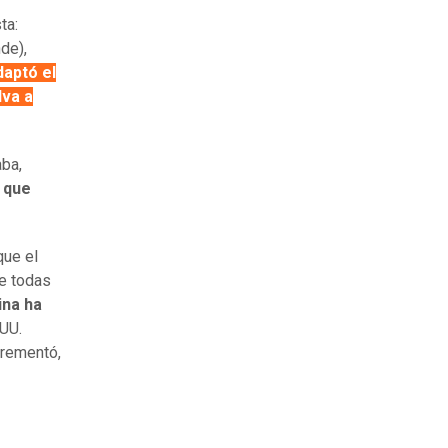
ta:
de),
daptó el
lva a
aba,
 que
que el
e todas
ina ha
 UU.
crementó,