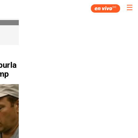
☰
burla
ump