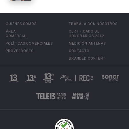
QUIÉNES SOMOS
TRABAJA CON NOSOTROS
ÁREA
CERTIFICADO DE
COMERCIAL
HONORARIOS 2012
POLÍTICAS COMERCIALES
MEDICIÓN ANTENAS
PROVEEDORES
CONTACTO
BRANDED CONTENT