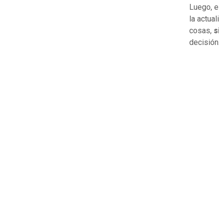
Luego, e
la actua
cosas,
si
decisión