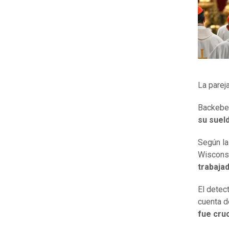
La parej
Backeber
su sueld
Según la 
Wisconsi
trabajad
El detec
cuenta d
fue cruc