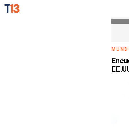
MUND
Encu
EE.UU