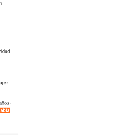
n
vidad
ujer
 años-
había