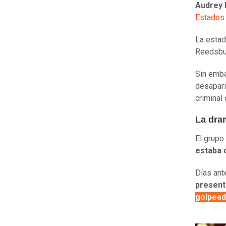
Audrey 
Estados
La esta
Reedsbur
Sin emba
desapari
criminal 
La dra
El grupo
estaba 
Días ant
present
golpead