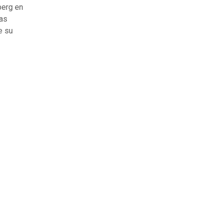
berg en
las
e su