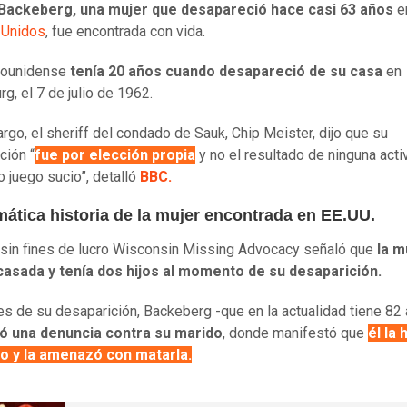
Backeberg, una mujer que desapareció hace casi 63 años
e
 Unidos
, fue encontrada con vida.
dounidense
tenía 20 años cuando desapareció de su casa
en
g, el 7 de julio de 1962.
rgo, el sheriff del condado de Sauk, Chip Meister, dijo que su
ción “
fue por elección propia
y no el resultado de ninguna acti
o juego sucio”, detalló
BBC.
mática historia de la mujer encontrada en EE.UU.
 sin fines de lucro Wisconsin Missing Advocacy señaló que
la m
casada y tenía dos hijos al momento de su desaparición.
es de su desaparición, Backeberg -que en la actualidad tiene 82
ó una denuncia contra su marido
, donde manifestó que
él la 
o y la amenazó con matarla.