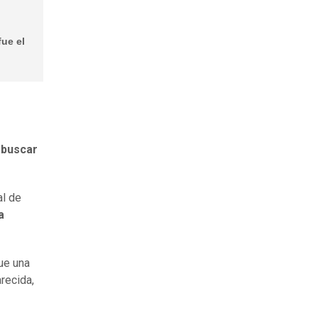
fue el
a
buscar
al de
a
que una
recida,