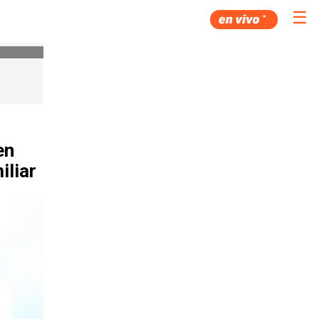
☰
en
iliar