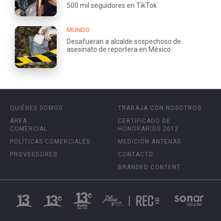
500 mil seguidores en TikTok
MUNDO
Desafueran a alcalde sospechoso de
asesinato de reportera en México
QUIÉNES SOMOS
TRABAJA CON NOSOTROS
ÁREA
CERTIFICADO DE
COMERCIAL
HONORARIOS 2012
POLÍTICAS COMERCIALES
MEDICIÓN ANTENAS
PROVEEDORES
CONTACTO
BRANDED CONTENT