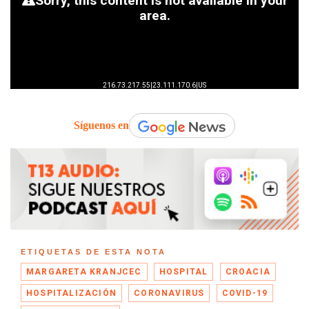
Síguenos en
ETIQUETAS DE ESTA NOTA
MARGARETA KRANJCEC
HOSPITAL
CROACIA
HOSPITALIZACIÓN
CORONAVIRUS
COVID-19