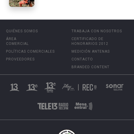
QUIÉNES SOMOS
TRABAJA CON NOSOTROS
ÁREA
CERTIFICADO DE
COMERCIAL
HONORARIOS 2012
POLÍTICAS COMERCIALES
MEDICIÓN ANTENAS
PROVEEDORES
CONTACTO
BRANDED CONTENT