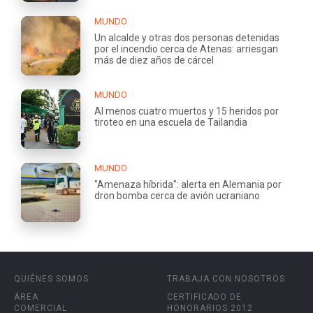
MUNDO
Un alcalde y otras dos personas detenidas
por el incendio cerca de Atenas: arriesgan
más de diez años de cárcel
MUNDO
Al menos cuatro muertos y 15 heridos por
tiroteo en una escuela de Tailandia
MUNDO
"Amenaza híbrida": alerta en Alemania por
dron bomba cerca de avión ucraniano
QUIÉNES SOMOS
TRABAJA CON NOSOTROS
ÁREA
CERTIFICADO DE
COMERCIAL
HONORARIOS 2012