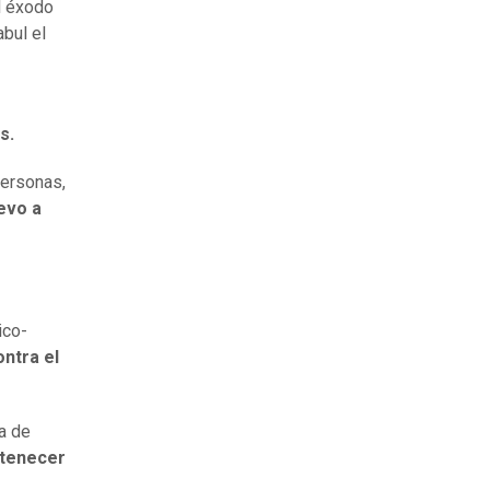
l éxodo
abul el
es.
personas,
evo a
ico-
ontra el
a de
rtenecer