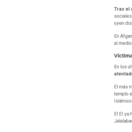
Tras el 
sociales
oyen di
En Afgan
al medio
Víctim
En los ú
atentad
El más m
templo e
Islámico
El EI ya
Jalalaba