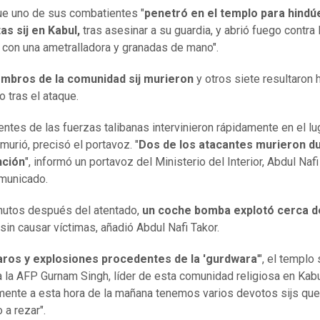
que uno de sus combatientes "
penetró en el templo para hindú
tas sij en Kabul,
tras asesinar a su guardia, y abrió fuego contra 
con una ametralladora y granadas de mano".
mbros de la comunidad sij murieron
y otros siete resultaron 
o tras el ataque.
ntes de las fuerzas talibanas intervinieron rápidamente en el lug
murió, precisó el portavoz. "
Dos de los atacantes murieron du
nción
", informó un portavoz del Ministerio del Interior, Abdul Nafi
omunicado.
nutos después del atentado,
un coche bomba explotó cerca d
sin causar víctimas, añadió Abdul Nafi Takor.
aros y explosiones procedentes de la 'gurdwara
'", el templo s
a la AFP Gurnam Singh, líder de esta comunidad religiosa en Kabu
ente a esta hora de la mañana tenemos varios devotos sijs que
o a rezar".