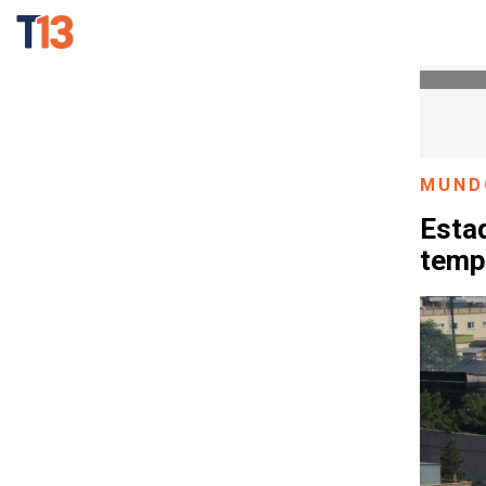
MUND
Estad
templ