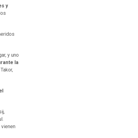
es y
los
heridos
ar, y uno
rante la
 Takor,
el
ij,
l.
 vienen