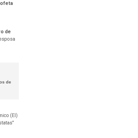
rofeta
ro de
 esposa
ios de
ico (EI)
statas"