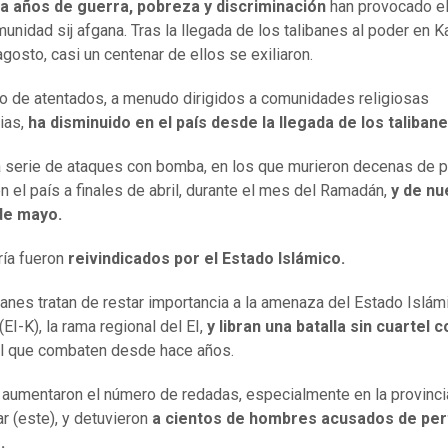
a años de guerra, pobreza y discriminación
han provocado e
munidad sij afgana. Tras la llegada de los talibanes al poder en K
gosto, casi un centenar de ellos se exiliaron.
o de atentados, a menudo dirigidos a comunidades religiosas
ias,
ha disminuido en el país desde la llegada de los taliban
 serie de ataques con bomba, en los que murieron decenas de 
n el país a finales de abril, durante el mes del Ramadán,
y de nu
 de mayo.
ía fueron
reivindicados por el Estado Islámico.
banes tratan de restar importancia a la amenaza del Estado Islám
EI-K), la rama regional del EI,
y libran una batalla sin cuartel c
l que combaten desde hace años.
aumentaron el número de redadas, especialmente en la provinci
r (este), y detuvieron
a cientos de hombres acusados de pe
o.