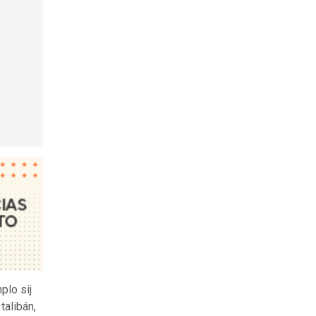
plo sij
talibán,