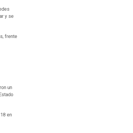
redes
ar y se
s, frente
ron un
 Estado
018 en