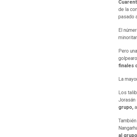
Cuarent
de la co
pasado a
El númer
minoritar
Pero una
golpearo
finales
La mayor
Los tali
Jorasán (
grupo,
a
También 
Nangarha
al grup