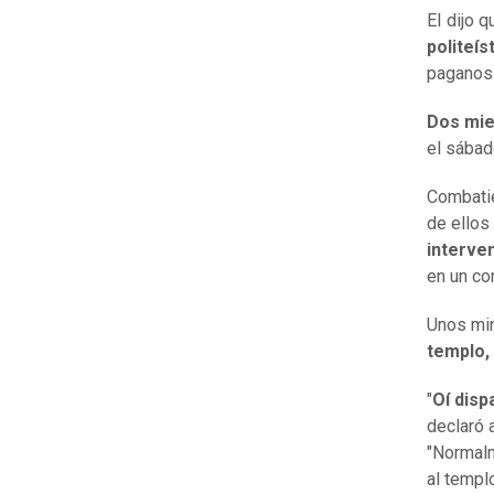
EI dijo 
politeís
paganos 
Dos mie
el sábad
Combatie
de ellos 
interve
en un c
Unos mi
templo,
"
Oí disp
declaró 
"Normalm
al templ