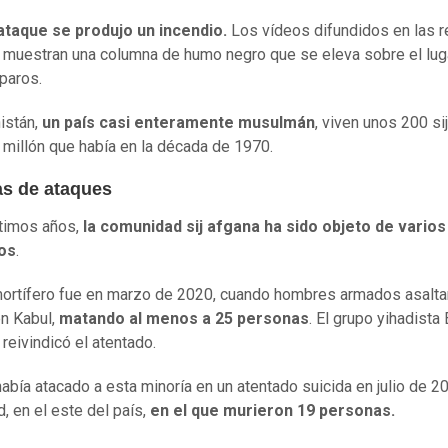
ataque se produjo un incendio.
Los vídeos difundidos en las 
 muestran una columna de humo negro que se eleva sobre el lug
sparos.
istán,
un país casi enteramente musulmán
, viven unos 200 sij
 millón que había en la década de 1970.
as de ataques
ltimos años,
la comunidad sij afgana ha sido objeto de varios
os
.
ortífero fue en marzo de 2020, cuando hombres armados asalta
n Kabul,
matando al menos a 25 personas
. El grupo yihadista
 reivindicó el atentado.
 había atacado a esta minoría en un atentado suicida en julio de 2
d, en el este del país,
en el que murieron 19 personas.