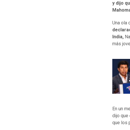
y dijo q
Mahoma
Una ola 
declara
India,
Nar
más jove
En un me
dijo que
que los 