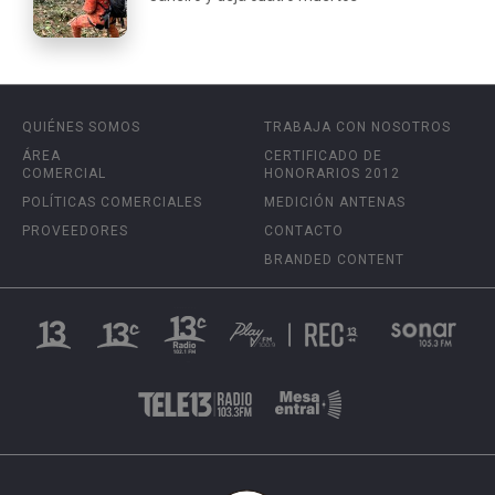
QUIÉNES SOMOS
TRABAJA CON NOSOTROS
ÁREA
CERTIFICADO DE
COMERCIAL
HONORARIOS 2012
POLÍTICAS COMERCIALES
MEDICIÓN ANTENAS
PROVEEDORES
CONTACTO
BRANDED CONTENT