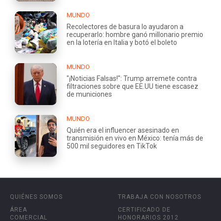
MUNDO
Recolectores de basura lo ayudaron a
recuperarlo: hombre ganó millonario premio
en la lotería en Italia y botó el boleto
MUNDO
"¡Noticias Falsas!": Trump arremete contra
filtraciones sobre que EE.UU tiene escasez
de municiones
MUNDO
Quién era el influencer asesinado en
transmisión en vivo en México: tenía más de
500 mil seguidores en TikTok
QUIÉNES SOMOS
TRABAJA CON NOSOTROS
ÁREA
CERTIFICADO DE
COMERCIAL
HONORARIOS 2012