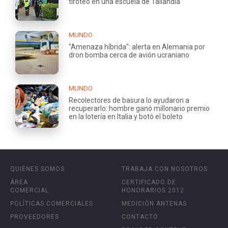
tiroteo en una escuela de Tailandia
MUNDO
"Amenaza híbrida": alerta en Alemania por
dron bomba cerca de avión ucraniano
MUNDO
Recolectores de basura lo ayudaron a
recuperarlo: hombre ganó millonario premio
en la lotería en Italia y botó el boleto
QUIÉNES SOMOS
TRABAJA CON NOSOTROS
ÁREA
CERTIFICADO DE
COMERCIAL
HONORARIOS 2012
POLÍTICAS COMERCIALES
MEDICIÓN ANTENAS
PROVEEDORES
CONTACTO