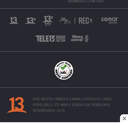
BRANDED CONTENT
INÉS MATTE URREJOLA #0848, SANTIAGO, CHILE
FONO (562) 2 251 4000 © TODOS LOS DERECHOS
RESERVADOS. 13.CL