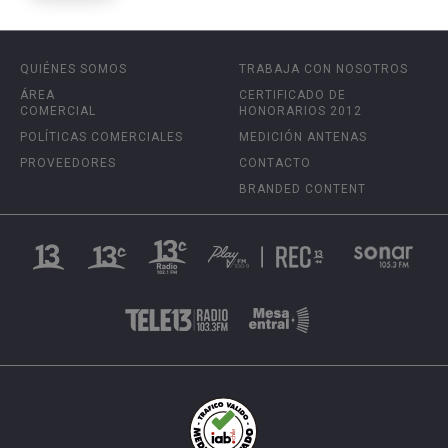
QUIÉNES SOMOS
TRABAJA CON NOSOTROS
ÁREA
CERTIFICADO DE
COMERCIAL
HONORARIOS 2012
POLÍTICAS COMERCIALES
MEDICIÓN ANTENAS
PROVEEDORES
CONTACTO
BRANDED CONTENT