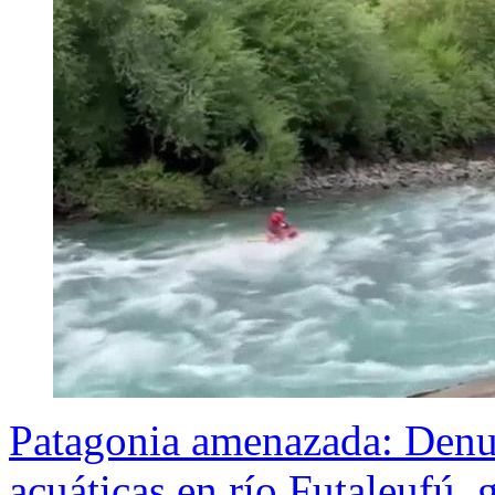
Patagonia amenazada: Denun
acuáticas en río Futaleufú,