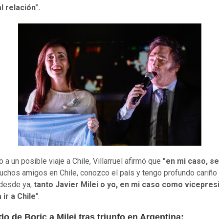
l relación".
 a un posible viaje a Chile, Villarruel afirmó que
"en mi caso, s
chos amigos en Chile, conozco el país y tengo profundo cariño p
 desde ya,
tanto Javier Milei o yo, en mi caso como vicepres
ir a Chile
".
do de Boric a Milei tras triunfo en Argentina: