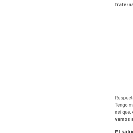
fraterna
Respecto
Tengo mu
así que,
vamos a 
El salu