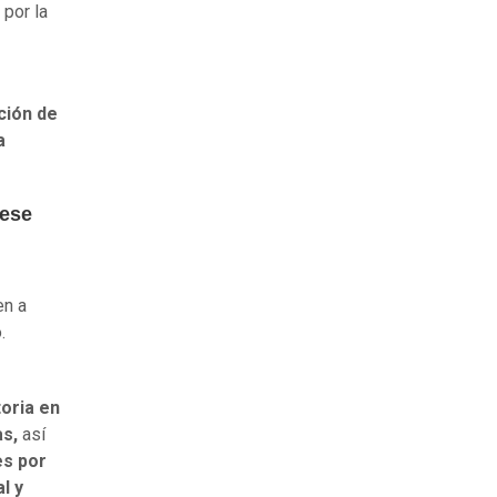
por la
ción de
a
 ese
en a
.
oria en
as,
así
es por
l y