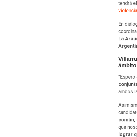
tendrá e
violenci
En diálo
coordin
La Arau
Argenti
Villarr
ámbito
"Espero 
conjunt
ambos la
Asimismo
candidat
común,
que nos
lograr q