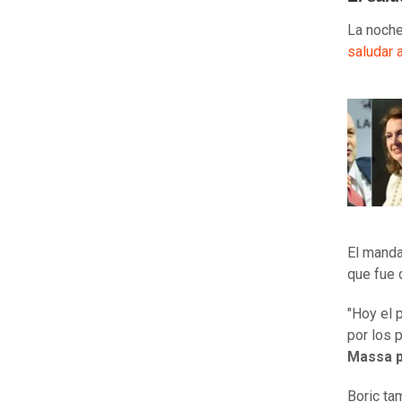
La noche
saludar 
El manda
que fue 
"Hoy el 
por los 
Massa p
Boric t