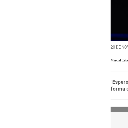
20 DE NO
Marcial Cab
"Espero
forma c