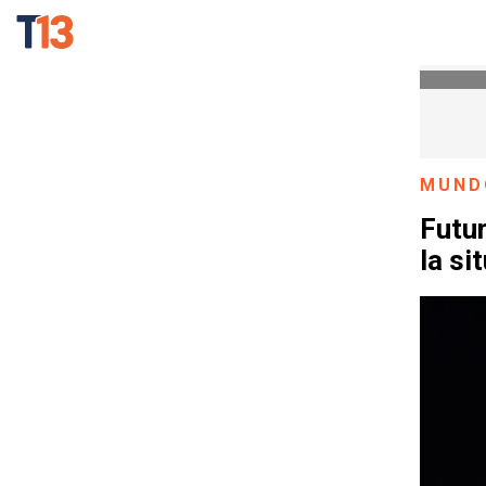
MUND
Futu
la si