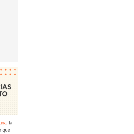
ina
, la
ón que