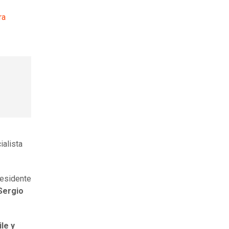
ra
ialista
residente
 Sergio
le y