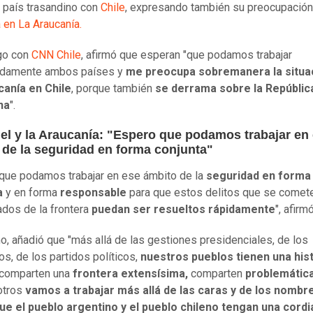
l país trasandino con
Chile
, expresando también su preocupación 
a en La Araucanía.
go con
CNN Chile
, afirmó que esperan "que podamos trabajar
adamente ambos países y
me preocupa sobremanera la situa
canía en Chile
, porque también
se derrama sobre la Repúblic
na
".
uel y la Araucanía: "Espero que podamos trabajar en
 de la
seguridad en forma conjunta"
que podamos trabajar en ese ámbito de la
seguridad en forma
a
y en forma
responsable
para que estos delitos que se comet
dos de la frontera
puedan ser resueltos rápidamente
", afirmó
, añadió que "más allá de las gestiones presidenciales, de los
os, de los partidos políticos,
nuestros pueblos tienen una hist
comparten una
frontera extensísima,
comparten
problemátic
otros
vamos a trabajar más allá de las caras y de los nombr
ue el pueblo argentino y el pueblo chileno tengan una cordia