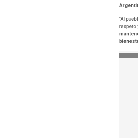
Argenti
"Al pueb
respeto 
mantene
bienest