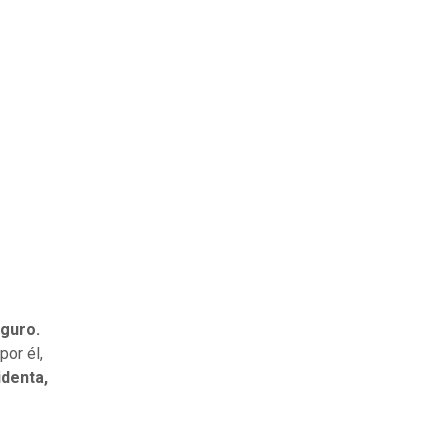
eguro.
or él,
identa,