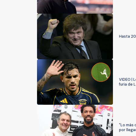
Hasta 203
VIDEO | L
furia de
"Lo más c
por lleg