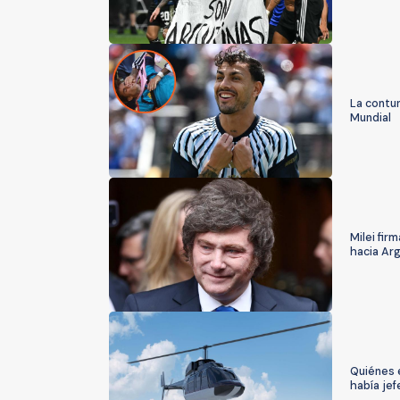
La contun
Mundial
Milei fir
hacia Ar
Quiénes e
había jef