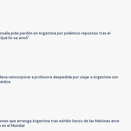
osalía pide perdón en Argentina por polémico reposteo tras el
"Qué lío se armó"
ena reincorporar a profesora despedida por viajar a Argentina con
médica
ones que arriesga Argentina tras exhibir lienzo de las Malvinas ante
a en el Mundial