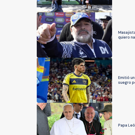
Masajista
quiero na
Emitió u
suegro p
Papa León