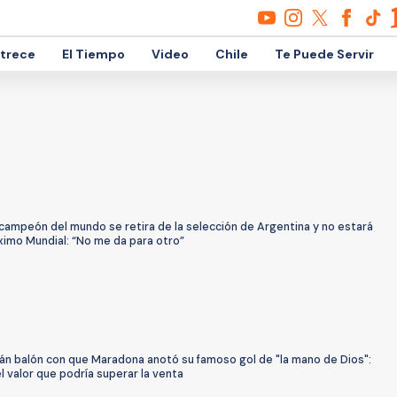
etrece
El Tiempo
Video
Chile
Te Puede Servir
campeón del mundo se retira de la selección de Argentina y no estará
ximo Mundial: “No me da para otro”
án balón con que Maradona anotó su famoso gol de "la mano de Dios":
l valor que podría superar la venta