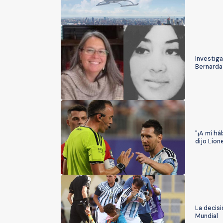
Investig
Bernarda
"¡A mí há
dijo Lion
La decisi
Mundial