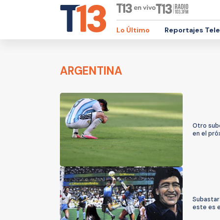
Lo Último
Reportajes Tel
ARGENTINA
Otro sub
en el pró
Subastar
este es e