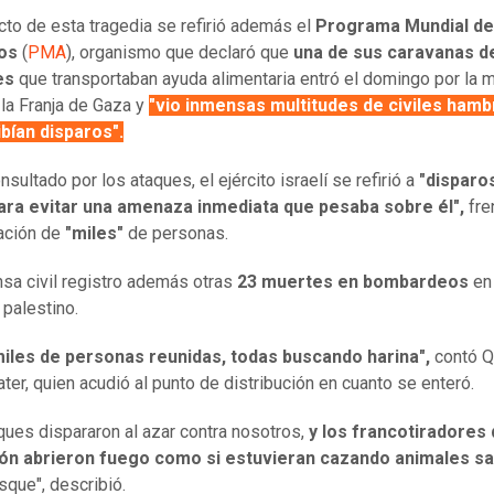
cto de esta tragedia se refirió además el
Programa Mundial de
os
(
PMA
), organismo que declaró que
una de sus caravanas d
es
que transportaban ayuda alimentaria entró el domingo por la 
 la Franja de Gaza y
"vio inmensas multitudes de civiles hamb
bían disparos".
nsultado por los ataques, el ejército israelí se refirió a
"disparo
para evitar una amenaza inmediata que pesaba sobre él",
fre
ación de
"miles"
de personas.
sa civil registro además otras
23 muertes en bombardeos
en 
o palestino.
miles de personas reunidas, todas buscando harina",
contó 
ter, quien acudió al punto de distribución en cuanto se enteró.
ques dispararon al azar contra nosotros,
y los francotiradores 
ón abrieron fuego como si estuvieran cazando animales sa
sque", describió.