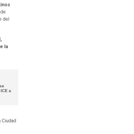
tinos
 de
e del
,
e la
se
 ICE a
a Ciudad