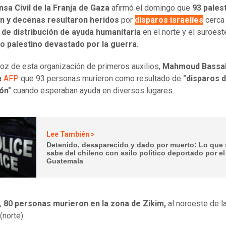
sa Civil de la Franja de Gaza
afirmó el domingo que
93 pales
n y decenas resultaron heridos
por
disparos israelíes
cerca
 de distribución de ayuda humanitaria
en el norte y el suroest
io palestino devastado por la guerra.
voz de esta organización de primeros auxilios,
Mahmoud Bassal
a
AFP
que 93 personas murieron como resultado de
"disparos d
ón"
cuando esperaban ayuda en diversos lugares.
Lee También >
Detenido, desaparecido y dado por muerto: Lo que 
sabe del chileno con asilo político deportado por el
Guatemala
,
80 personas murieron en la zona de Zikim,
al noroeste de l
(norte).