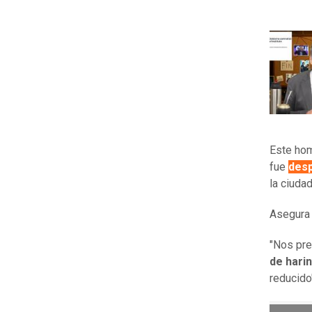
Este hom
fue
desp
la ciuda
Asegura 
"Nos pr
de harin
reducido