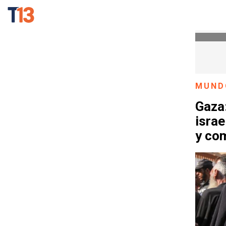
MUND
Gaza
israe
y co