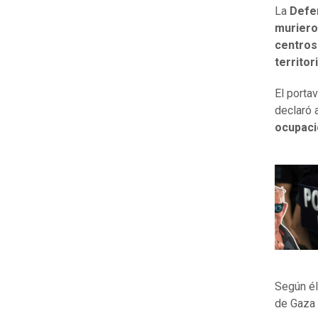
La
Defen
muriero
centros
territor
El porta
declaró 
ocupaci
Según él
de Gaza 