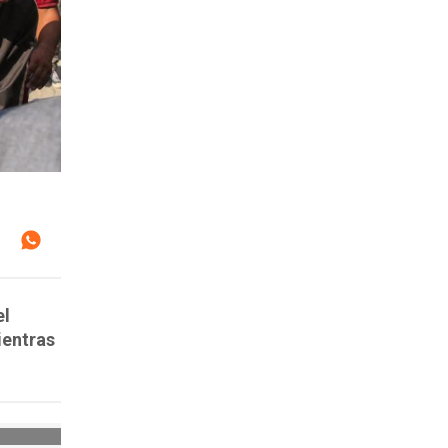
el
ientras