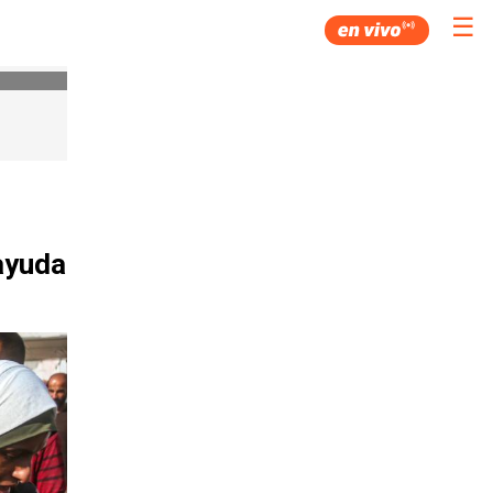
☰
ayuda