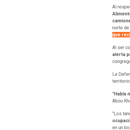
Al respe
Aliment
camion
norte de
que reci
Al ser co
alerta 
congreg
La Defen
territori
"Había 
Abou Kha
"Los tan
ocupaci
en un bo