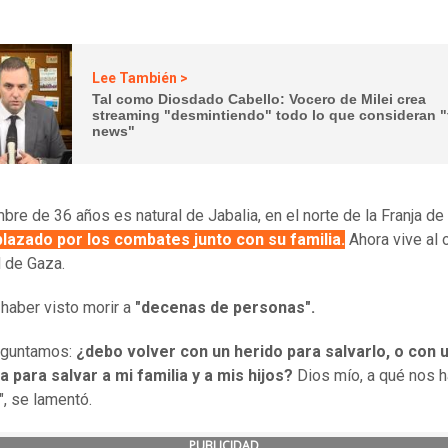
Lee También >
Tal como Diosdado Cabello: Vocero de Milei crea
streaming "desmintiendo" todo lo que consideran "
news"
bre de 36 años es natural de Jabalia, en el norte de la Franja de
lazado por los combates junto con su familia.
Ahora vive al 
d de Gaza.
haber visto morir a
"decenas de personas".
eguntamos:
¿debo volver con un herido para salvarlo, o con 
a para salvar a mi familia y a mis hijos?
Dios mío, a qué nos 
", se lamentó.
PUBLICIDAD