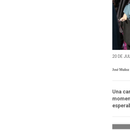
20 DE JUL
José Muñoz
Una ca
momento
esperab