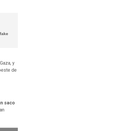
fake
 Gaza, y
oeste de
un saco
han