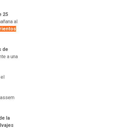
e 25
mañana al
rientos
s de
nte a una
el
Qassem
de la
lvajes