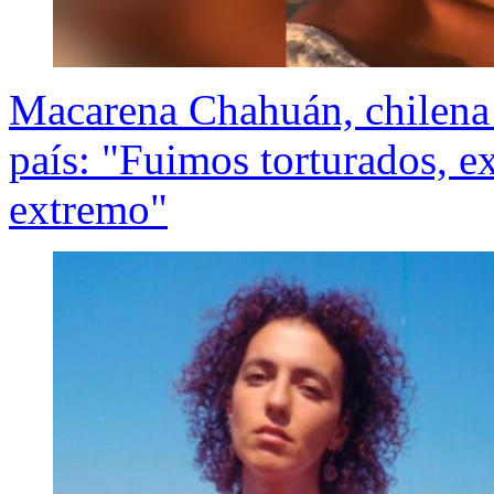
Macarena Chahuán, chilena d
país: "Fuimos torturados, ex
extremo"