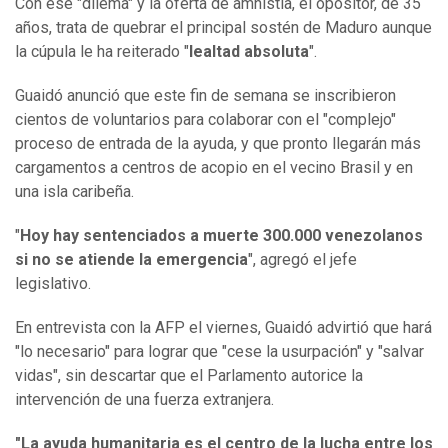
Con ese "dilema" y la oferta de amnistía, el opositor, de 35
años, trata de quebrar el principal sostén de Maduro aunque
la cúpula le ha reiterado "
lealtad absoluta
".
Guaidó anunció que este fin de semana se inscribieron
cientos de voluntarios para colaborar con el "complejo"
proceso de entrada de la ayuda, y que pronto llegarán más
cargamentos a centros de acopio en el vecino Brasil y en
una isla caribeña.
"
Hoy hay sentenciados a muerte 300.000 venezolanos
si no se atiende la emergencia
", agregó el jefe
legislativo.
En entrevista con la AFP el viernes, Guaidó advirtió que hará
"lo necesario" para lograr que "cese la usurpación" y "salvar
vidas", sin descartar que el Parlamento autorice la
intervención de una fuerza extranjera.
"La ayuda humanitaria es el centro de la lucha entre los