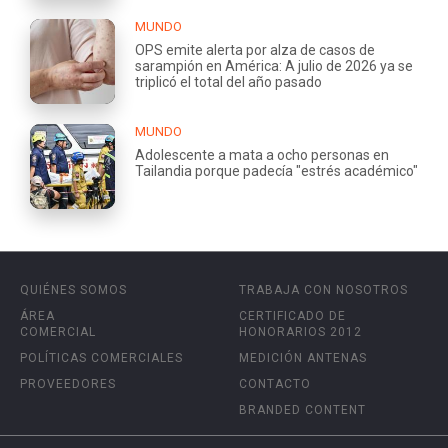
MUNDO
OPS emite alerta por alza de casos de
sarampión en América: A julio de 2026 ya se
triplicó el total del año pasado
MUNDO
Adolescente a mata a ocho personas en
Tailandia porque padecía "estrés académico"
QUIÉNES SOMOS
TRABAJA CON NOSOTROS
ÁREA
CERTIFICADO DE
COMERCIAL
HONORARIOS 2012
POLÍTICAS COMERCIALES
MEDICIÓN ANTENAS
PROVEEDORES
CONTACTO
BRANDED CONTENT