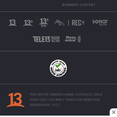
BRANDED CONTENT
INÉS MATTE URREJOLA #0848, SANTIAGO, CHILE
FONO (562) 2 251 4000 © TODOS LOS DERECHOS
RESERVADOS. 13.CL