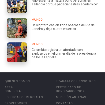
Adolescente a mata a ocho personas en
Tailandia porque padecía "estrés académico"
MUNDO
Helicóptero cae en zona boscosa de Río de
Janeiro y deja cuatro muertos
MUNDO
Colombia registra un atentado con
explosivos en el primer día de la presidencia
de De la Espriella
QUIÉNES SOMOS
TRABAJA CON NOSOTROS
ÁREA
CERTIFICADO DE
COMERCIAL
HONORARIOS 2012
POLÍTICAS COMERCIALES
MEDICIÓN ANTENAS
PROVEEDORES
CONTACTO