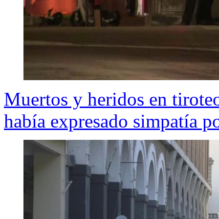
Muertos y heridos en tirote
había expresado simpatía po